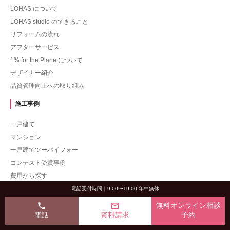
LOHAS について
LOHAS studio のできること
リフォームの流れ
アフターサービス
1% for the Planetについて
デザイナー紹介
品質管理向上への取り組み
施工事例
一戸建て
マンション
一戸建てツーバイフォー
コンテスト受賞事例
費用から探す
好みのテイストから事例を探す
電話受付時間｜9:00〜19:00 年中無休
部位から事例を探す
phone
mail_outline
無料オンライン相談
電話
資料請求
予約
リフォームについて