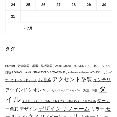
24
25
26
27
28
29
30
31
« 7月
タグ
EM漆喰、殺菌効果、調湿、防汚効果
Grace
Grace、MJS/SS-11K、LIXIL、タイル
目地
LOHAS studio
SBW-730LB
SBW-730LB，subway
subway
WD-734、サンゲ
アクセント塗装
お洒落
インテリ
ツ、ウオッシュドオーク
タ
アウインドウ
オシャレ
セルロースファイバー、調湿、防音
イル
ターナ
タイル，NAT-613-WM，SMA-2S，SAM-45S，平田タイル
デザインリフォーム
モ
ー色彩
デザイン
ミラー
ールテックス
リフォーム
リノベーション