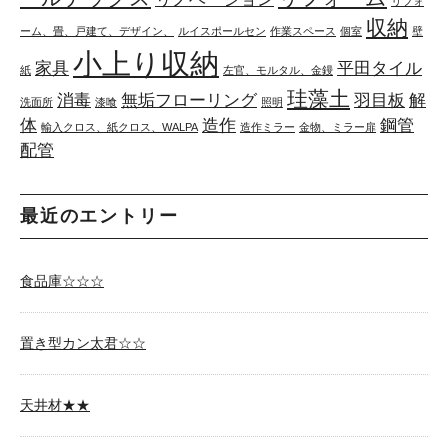
リフォ
収納
ーム、畳、戸建て、デザイン、
ルイスポールセン
作業スペース
個室
壁
小上り収納
家具
平田タイル
紙
左官、モルタル、金鏝
珪藻土
消毒
無垢フローリング
羽目板
解
洗面所
漆喰
照明
体
造作
鋼管
輸入クロス、紙クロス、WALPA
造作ミラー
金物、ミラー扉
配管
最近のエントリー
食品庫☆☆☆
置き型カン太君☆☆
天井材★★