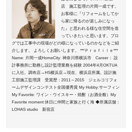
店 施工監理の片岡一成です。
お客様に『リフォームをしてか
ら家に帰るのが楽しみになっ
た』と思われる様な住空間を造
っていきたいと思います。ブロ
グでは工事中の現場がどの様になっているのかなどをご紹
介します。 よろしくお願いします。 ***Ｐｒｏｆｉｌｅ***
Name: 片岡一成HomeCity: 神奈川県横浜市 Career： 設
計事務所に勤務し設計監理業務を経験 2004年4月OKTUA
に入社。調布店→HS横浜店→現在、横浜店所属。設計施
工部施工監理課 受賞歴：2011～2015 ジェルコリフォ
ームデザインコンテスト全国優秀賞 My Hobby:サーフィン
My Favorite: ワイン・ウイスキー・焼酎（お酒全般）My
Favorite moment:休日に仲間と家族と行く海 ◆所属店舗：
LOHAS studio 新宿店