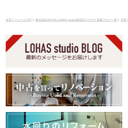
住宅リフォームTOP
｜
株式会社OKUTA LOHAS studio新宿店のブログ 新着ブログ一覧
｜
片岡一