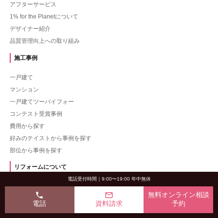
アフターサービス
1% for the Planetについて
デザイナー紹介
品質管理向上への取り組み
施工事例
一戸建て
マンション
一戸建てツーバイフォー
コンテスト受賞事例
費用から探す
好みのテイストから事例を探す
部位から事例を探す
リフォームについて
電話受付時間｜9:00〜19:00 年中無休
マンションリフォーム
phone
mail_outline
無料オンライン相談
リノベーション
電話
資料請求
予約
中古リフォーム