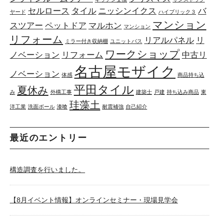
セルロース
タイル
ニッシンイクス
バ
ヤード
ハイブリック３
マンション
スツアー
ペットドア
マルホン
マンション
リフォーム
リアルパネル
リ
ミラー付き収納棚
ユニットバス
ワークショップ
ノベーション
リフォーム
中古リ
名古屋モザイク
ノベーション
体感
商品持ち込
平田タイル
夏休み
み
外構工事
建築士
戸建
持ち込み商品
東
珪藻土
洋工業
洗面ボール
漆喰
耐震補強
自己紹介
最近のエントリー
構造調査を行いました。
【8月イベント情報】オンラインセミナー・現場見学会