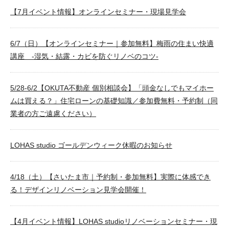
【7月イベント情報】オンラインセミナー・現場見学会
6/7（日）【オンラインセミナー｜参加無料】梅雨の住まい快適
講座 -湿気・結露・カビを防ぐリノベのコツ-
5/28-6/2【OKUTA不動産 個別相談会】「頭金なしでもマイホー
ムは買える？」住宅ローンの基礎知識／参加費無料・予約制（同
業者の方ご遠慮ください）
LOHAS studio ゴールデンウィーク休暇のお知らせ
4/18（土）【さいたま市｜予約制・参加無料】実際に体感でき
る！デザインリノベーション見学会開催！
【4月イベント情報】LOHAS studioリノベーションセミナー・現