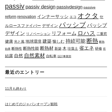
passiv
passiv design
passivdesign
passive
オクタ
インナーサッシ
reform
renovation
セ
エコ
パッシブ
パッシブ
ルロースファイバー
デザイン
ロハス
デザイン
リフォーム
リノベーション
二重窓
断熱
持続可能
建築
健康
地球環境
愉しむ
光と風
断熱
省エネ
断熱材
断熱性能
木
断熱性
新築
珪藻土
研修
効果
窓
自然素材
自然
結露
自転車
設計事業部
最近のエントリー
11月も終わり
はじめてのジャパンオープン観戦