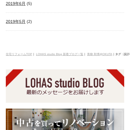
2019年6月
(5)
2019年5月
(2)
住宅リフォームTOP
｜
LOHAS studio Blog 新着ブログ一覧
｜
青柳 和博@OKUTA
｜
タグ : 設