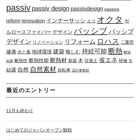
passiv
passiv design
passivdesign
passive
オクタ
インナーサッシ
reform
renovation
セ
エコ
パッシブ
パッシブ
ルロースファイバー
デザイン
ロハス
デザイン
リフォーム
リノベーション
二重窓
断熱
持続可能
建築
健康
地球環境
愉しむ
光と風
断熱
省エネ
断熱材
断熱性能
木
断熱性
新築
珪藻土
研修
効果
窓
自然素材
自然
結露
自転車
設計事業部
最近のエントリー
11月も終わり
はじめてのジャパンオープン観戦