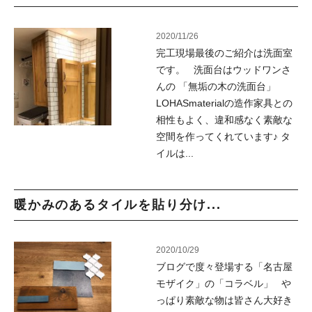
2020/11/26
完工現場最後のご紹介は洗面室
です。 洗面台はウッドワンさ
んの 「無垢の木の洗面台」
LOHASmaterialの造作家具との
相性もよく、違和感なく素敵な
空間を作ってくれています♪ タ
イルは...
暖かみのあるタイルを貼り分け...
2020/10/29
ブログで度々登場する「名古屋
モザイク」の「コラベル」 や
っぱり素敵な物は皆さん大好き