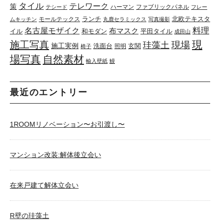
タイル
テレワーク
策
ハーマン
ファブリックパネル
テシード
フレー
ランチ
北欧テキスタ
モールテックス
ムキッチン
丸鹿セラミックス
写真撮影
料理
名古屋モザイク
布マスク
イル
和モダン
平田タイル
成田山
現
施工写真
珪藻土
現場
施工実例
洗面台
玄関
照明
椅子
場写真
自然素材
輸入壁紙
鰻
最近のエントリー
1ROOMリノベーション〜お引渡し〜
マンション改装:解体後立会い
在来戸建て解体立会い
R壁の珪藻土