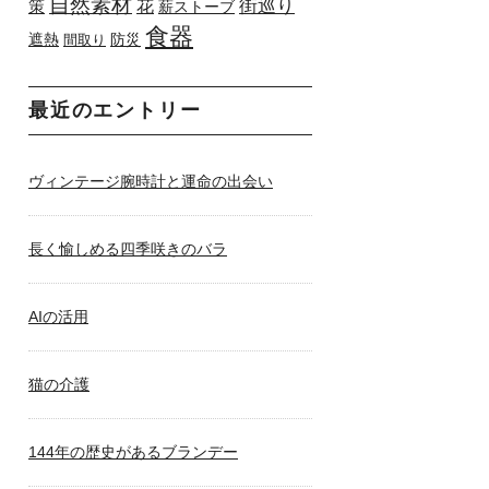
自然素材
花
街巡り
策
薪ストーブ
食器
遮熱
防災
間取り
最近のエントリー
ヴィンテージ腕時計と運命の出会い
長く愉しめる四季咲きのバラ
AIの活用
猫の介護
144年の歴史があるブランデー