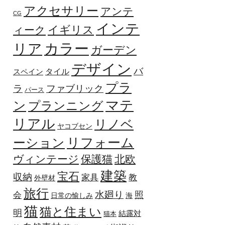
アクセサリー
アンテ
CG
インテ
イギリス
ィーク
カラー
リア
ガーデン
デザイン
バ
タイル
スペイン
プラ
ファブリック
ラ
パース
マテ
ン
プランニング
リアル
リノベ
ヤコブセン
リフォーム
ーション
ヴィンテージ
保護猫
北欧
建築
宝石
収納
家具
教
外壁材
旅行
水廻り
照
会
日常の愉しみ
海
猫
猫と住まい
明
結露対
猫本