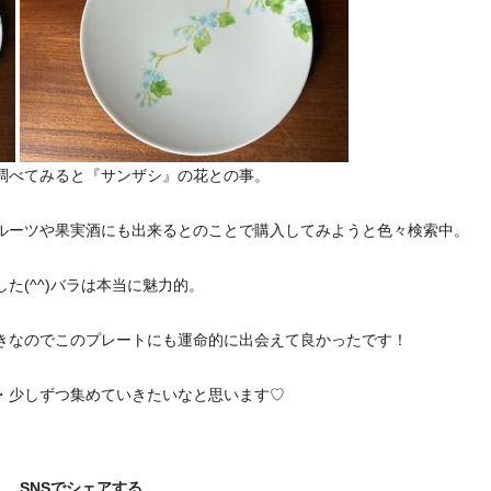
調べてみると『サンザシ』の花との事。
ルーツや果実酒にも出来るとのことで購入してみようと色々検索中。
た(^^)バラは本当に魅力的。
きなのでこのプレートにも運命的に出会えて良かったです！
・少しずつ集めていきたいなと思います♡
SNSでシェアする