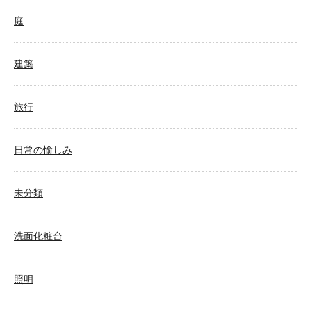
庭
建築
旅行
日常の愉しみ
未分類
洗面化粧台
照明