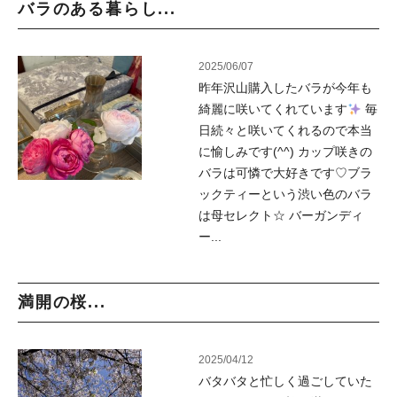
バラのある暮らし...
2025/06/07
昨年沢山購入したバラが今年も
綺麗に咲いてくれています
毎
日続々と咲いてくれるので本当
に愉しみです(^^) カップ咲きの
バラは可憐で大好きです♡ブラ
ックティーという渋い色のバラ
は母セレクト☆ バーガンディ
ー...
満開の桜...
2025/04/12
バタバタと忙しく過ごしていた