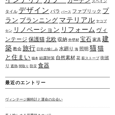
ガーデン
スペイン
デザイン
プ
ファブリック
バラ
タイル
パース
マテリアル
ラン
プランニング
ヤコブ
リフォーム
リノベーション
ヴィ
セン
建
宝石
ンテージ
保護猫
北欧
収納
家具
外壁材
築
猫
旅行
猫
水廻り
照明
教会
日常の愉しみ
海
と住まい
自然素材
花
街巡
結露対策
薪ストーブ
猫本
食器
り
遮熱
防災
間取り
最近のエントリー
ヴィンテージ腕時計と運命の出会い