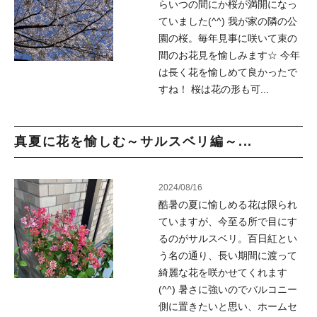
らいつの間にか桜が満開になっ
ていました(^^) 我が家の隣の公
園の桜。毎年見事に咲いて束の
間のお花見を愉しみます☆ 今年
は長く花を愉しめて良かったで
すね！ 桜は花の形も可...
真夏に花を愉しむ～サルスベリ編～...
2024/08/16
酷暑の夏に愉しめる花は限られ
ていますが、今至る所で目にす
るのがサルスベリ。百日紅とい
う名の通り、長い期間に渡って
綺麗な花を咲かせてくれます
(^^) 暑さに強いのでバルコニー
側に置きたいと思い、ホームセ