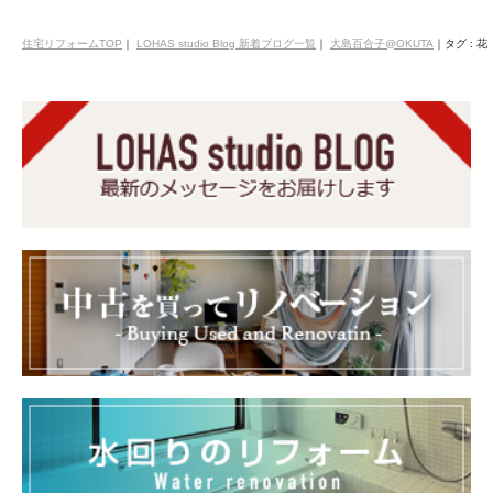
住宅リフォームTOP
｜
LOHAS studio Blog 新着ブログ一覧
｜
大島百合子@OKUTA
｜
タグ : 花