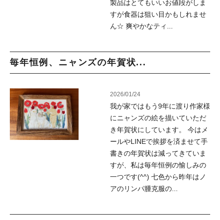
製品はとてもいいお値段がしま
すが食器は狙い目かもしれませ
ん☆ 爽やかなティ...
毎年恒例、ニャンズの年賀状...
2026/01/24
我が家ではもう9年に渡り作家様
にニャンズの絵を描いていただ
き年賀状にしています。 今はメ
ールやLINEで挨拶を済ませて手
書きの年賀状は減ってきていま
すが、私は毎年恒例の愉しみの
一つです(^^) 七色から昨年はノ
アのリンパ腫克服の...