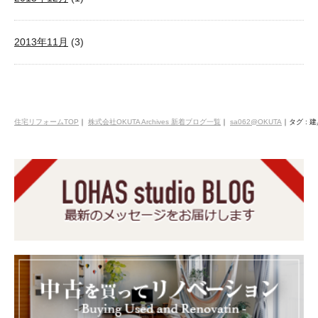
2013年11月
(3)
住宅リフォームTOP
｜
株式会社OKUTA Archives 新着ブログ一覧
｜
sa062@OKUTA
｜
タグ : 