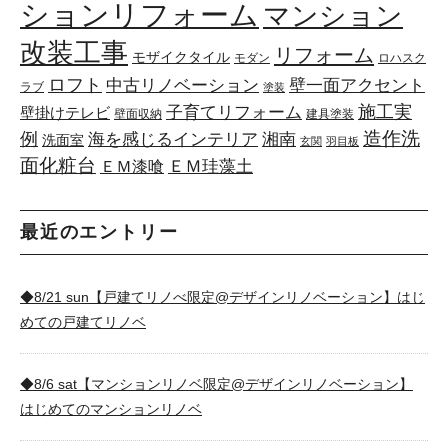
ションリフォーム
マンション
改装工事
リフォーム
モザイクタイル
モダン
ロハスク
ロフト
中古リノベーション
壁一面アクセント
ラブ
塗装
施工実
子育てリフォーム
壁掛けテレビ
壁面収納
建具塗装
例
造作洗
海を感じるインテリア
湘南
洗面室
玄関
羽目板
面化粧台
ＥＭ珪藻土
ＥＭ漆喰
最近のエントリー
◆8/21 sun【戸建てリノべ限定@デザインリノベーション】はじ
めての戸建てリノベ
◆8/6 sat【マンションリノベ限定@デザインリノベーション】
はじめてのマンションリノベ