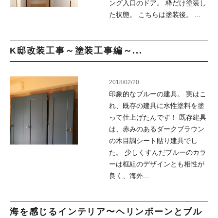
ング入口のドア。 枠だけ塗装し
た状態。 こちらは塗装後。 ...
K邸改装工事～塗装工事編～...
2018/02/20
印象的なブルーの建具。 実はこ
れ、既存の建具に水性塗料を塗
って仕上げたんです！ 既存建具
は、赤みのあるダークブラウン
の木目調シート貼り建具でし
た。 少しくすんだブルーのカラ
ーは框組のデザインとも相性が
良く、海外...
海を感じるインテリア〜ヘリンボーンとブル