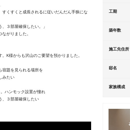
。
工期
、すくすくと成長されるに従いだんだん手狭にな
う、３部屋確保したい。」
築年数
つながりました。
施工先住所
す。K様からも沢山のご要望を預かりました。
邸名
ら宿題を見られる場所を
しみたい
家族構成
る。ハンモック設置が憧れ
う、３部屋確保したい