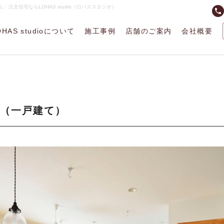
・注文住宅ならLOHAS studio（ロハススタジオ）
phone
OHAS studioについて
施工事例
店舗のご案内
会社概要
（一戸建て）