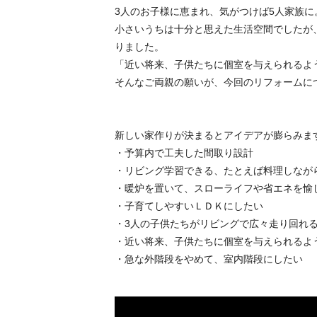
3人のお子様に恵まれ、気がつけば5人家族に
小さいうちは十分と思えた生活空間でしたが
りました。
「近い将来、子供たちに個室を与えられるよ
そんなご両親の願いが、今回のリフォームに
新しい家作りが決まるとアイデアが膨らみま
・予算内で工夫した間取り設計
・リビング学習できる、たとえば料理しなが
・暖炉を置いて、スローライフや省エネを愉
・子育てしやすいＬＤＫにしたい
・3人の子供たちがリビングで広々走り回れ
・近い将来、子供たちに個室を与えられるよ
・急な外階段をやめて、室内階段にしたい