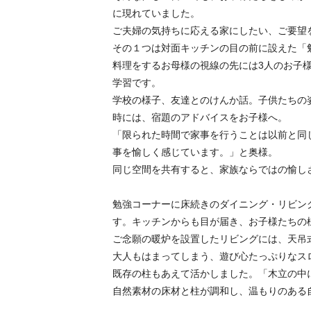
に現れていました。
ご夫婦の気持ちに応える家にしたい、ご要望
その１つは対面キッチンの目の前に設えた「
料理をするお母様の視線の先には3人のお子
学習です。
学校の様子、友達とのけんか話。子供たちの
時には、宿題のアドバイスをお子様へ。
「限られた時間で家事を行うことは以前と同
事を愉しく感じています。」と奥様。
同じ空間を共有すると、家族ならではの愉し
勉強コーナーに床続きのダイニング・リビン
す。キッチンからも目が届き、お子様たちの
ご念願の暖炉を設置したリビングには、天吊
大人もはまってしまう、遊び心たっぷりなス
既存の柱もあえて活かしました。「木立の中
自然素材の床材と柱が調和し、温もりのある