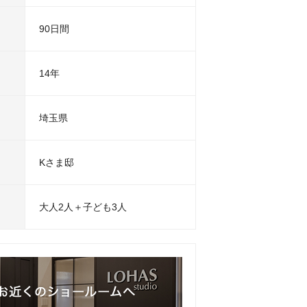
90日間
14年
埼玉県
Kさま邸
大人2人＋子ども3人