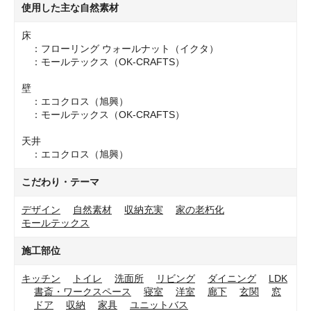
使用した主な自然素材
床
：フローリング ウォールナット（イクタ）
：モールテックス（OK-CRAFTS）
壁
：エコクロス（旭興）
：モールテックス（OK-CRAFTS）
天井
：エコクロス（旭興）
こだわり・テーマ
デザイン
自然素材
収納充実
家の老朽化
モールテックス
施工部位
キッチン
トイレ
洗面所
リビング
ダイニング
LDK
書斎・ワークスペース
寝室
洋室
廊下
玄関
窓
ドア
収納
家具
ユニットバス