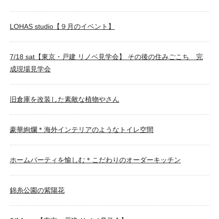
LOHAS studio【９月のイベント】
7/18 sat【東京・戸建 リノベ見学会】 その後の住みごこち 完
成現場見学会
旧倉庫を改装した素敵な植物やさん
豪華絢爛＊海外インテリアのようなトイレ空間
ホームパーティを愉しむ＊こだわりのオーダーキッチン
錦糸公園の紫陽花