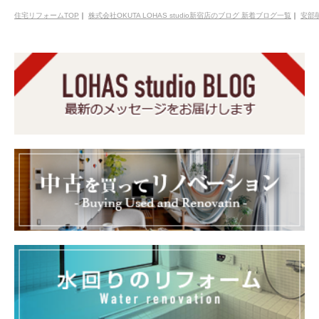
住宅リフォームTOP
｜
株式会社OKUTA LOHAS studio新宿店のブログ 新着ブログ一覧
｜
安部萌