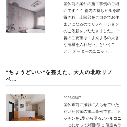
産休前の案件の施工事例のご紹
介です＾＾ 都内の持ちビルを取
得され、上階部をご自身でお住
まいになるのでリノベーション
のご依頼をいただきました。 一
番のご要望は「まんまるの大き
な浴槽を入れたい」というこ
と。 オーダーのユニット...
“ちょうどいい”を整えた、大人の北欧リノ
ベ...
2026/05/07
産休直前に撮影に入らせていた
だいたお家の施工事例です。 キ
ッチンをL型から明るいバルコニ
ーにむかって対面I型に 個室もラ