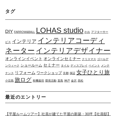
タグ
LOHAS studio
DIY
FARROW&BALL
かお
アフターサー
インテリアコーディ
インテリア
ビス
インテリアデザイナー
ネーター
オンラインイベント
オンラインセミナー
クリスマス
ゴールデ
セミナー
ショールーム
ンウィーク
タイル
ディスプレイ
ペイント
メンテ
女子ひとり旅
リフォーム
ワークショップ
ナンス
京都
保証
旅ログ
小豆島
有機栽培
環境活動
直島
神戸
金沢
高松
最近のエントリー
【平屋ルームツアー】社員が建てた平屋の新築・30坪【社員邸】