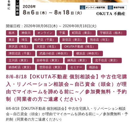
開催日程：2026年08月06日(木) ～ 2026年08月18日(火)
栃木
神奈川
オンライン
千葉
町田店（東京）
宇都宮店（栃木）
東京
埼玉
松戸店（千葉）
新宿店（東京）
熊谷店（埼玉）
所沢店（埼玉）
大宮店（埼玉）
OKUTA不動産（埼玉）
津田沼店（千葉）
武蔵小杉店（神奈川）
横浜店（神奈川）
立川店（東京）
吉祥寺店（東京）
練馬店（東京）
北千住店（東京）
錦糸町店（東京）
世田谷店（東京）
セミナー
相談会
8/6-8/18【OKUTA不動産 個別相談会】中古住宅購
入・リノベーション相談会～自己資金（頭金）が理
由でマイホームを諦める前に～／参加費無料・予約
制（同業者の方ご遠慮ください）
8/6-8/18【OKUTA不動産 個別相談会】中古住宅購入・リノベーション相談
会～自己資金（頭金）が理由でマイホームを諦める前に～／参加費無料・予
約制（同業者の方ご遠慮ください）