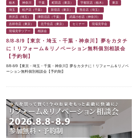
栃木
神奈川
千葉
町田店（東京）
宇都宮店（栃木）
東京
埼玉
松戸店（千葉）
新宿店（東京）
熊谷店（埼玉）
所沢店（埼玉）
津田沼店（千葉）
武蔵小杉店（神奈川）
吉祥寺店（東京）
北千住店（東京）
セミナー
現場見学会
現場見学ツアー
相談会
8/8-8/9【東京・埼玉・千葉・神奈川】夢をカタチ
に！リフォーム＆リノベーション無料個別相談会
【予約制】
8/8-8/9【東京・埼玉・千葉・神奈川】夢をカタチに！リフォーム＆リノベ
ーション無料個別相談会【予約制】