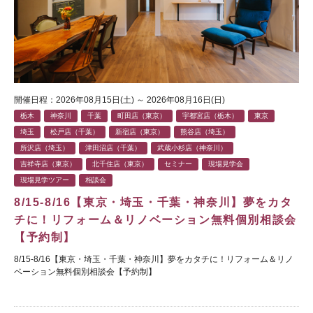
開催日程：2026年08月15日(土) ～ 2026年08月16日(日)
栃木
神奈川
千葉
町田店（東京）
宇都宮店（栃木）
東京
埼玉
松戸店（千葉）
新宿店（東京）
熊谷店（埼玉）
所沢店（埼玉）
津田沼店（千葉）
武蔵小杉店（神奈川）
吉祥寺店（東京）
北千住店（東京）
セミナー
現場見学会
現場見学ツアー
相談会
8/15-8/16【東京・埼玉・千葉・神奈川】夢をカタ
チに！リフォーム＆リノベーション無料個別相談会
【予約制】
8/15-8/16【東京・埼玉・千葉・神奈川】夢をカタチに！リフォーム＆リノ
ベーション無料個別相談会【予約制】