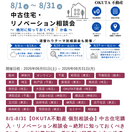
開催日程：2026年08月01日(土) ～ 2026年08月31日(月)
栃木
神奈川
オンライン
千葉
町田店（東京）
宇都宮店（栃木）
東京
埼玉
松戸店（千葉）
新宿店（東京）
熊谷店（埼玉）
所沢店（埼玉）
大宮店（埼玉）
OKUTA不動産（埼玉）
津田沼店（千葉）
武蔵小杉店（神奈川）
横浜店（神奈川）
立川店（東京）
吉祥寺店（東京）
練馬店（東京）
北千住店（東京）
錦糸町店（東京）
世田谷店（東京）
セミナー
相談会
8/1-8/31【OKUTA不動産 個別相談会】中古住宅購
入・リノベーション相談会～絶対に知っておくべき