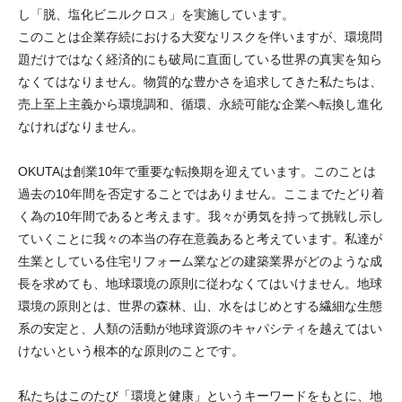
し「脱、塩化ビニルクロス」を実施しています。
このことは企業存続における大変なリスクを伴いますが、環境問
題だけではなく経済的にも破局に直面している世界の真実を知ら
なくてはなりません。物質的な豊かさを追求してきた私たちは、
売上至上主義から環境調和、循環、永続可能な企業へ転換し進化
なければなりません。
OKUTAは創業10年で重要な転換期を迎えています。このことは
過去の10年間を否定することではありません。ここまでたどり着
く為の10年間であると考えます。我々が勇気を持って挑戦し示し
ていくことに我々の本当の存在意義あると考えています。私達が
生業としている住宅リフォーム業などの建築業界がどのような成
長を求めても、地球環境の原則に従わなくてはいけません。地球
環境の原則とは、世界の森林、山、水をはじめとする繊細な生態
系の安定と、人類の活動が地球資源のキャパシティを越えてはい
けないという根本的な原則のことです。
私たちはこのたび「環境と健康」というキーワードをもとに、地