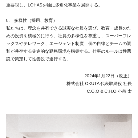
重要視し、LOHASを軸に多角化事業を展開する。
8. 多様性（採用、教育）
私たちは、理念を共有できる誠実な社員を選び、教育・成長のた
めの投資を積極的に行う。社員の多様性を尊重し、スーパーフレ
ックスやテレワーク、エージェント制度、個の自律とチームの調
和が共存する先進的な勤務環境を構築する。仕事のルールは性悪
説で策定して性善説で遂行する。
2024年1月22日（改正）
株式会社 OKUTA 代表取締役 社長
C.O.O & C.H.O 小泉 太