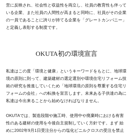
営に反映され、社会性と収益性を両立し、社員の教育性も伴って
いる企業、また社員の人間性が高まると同時に、社員がその企業
の一員であることに誇りが持てる企業を「グレートカンパニー」
と定義し表彰する制度です。
OKUTA初の環境宣言
私達はこの度「環境と健康」というキーワードをもとに、地球環
境の原則に則って、建築建材の選定選別や環境住宅リフォーム技
術の研究を推進していくため「地球環境の原則を尊重する住宅リ
フォームの会社」への転換を宣言します。未来ある子供達の為に
私達は今出来ることから始めなければなりません。
OKUTAでは、製造段階や施工時、使用中や廃棄時における有害
性のある建材の使用を今後自主規制していく方針です。まず 始
めに2002年9月1日受注分からの塩化ビニルクロスの受注を禁止