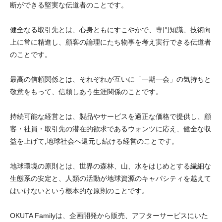
断ができる堅実な伝道者のことです。
健全なる取引先とは、心身ともにすこやかで、専門知識、技術向
上に常に精進し、顧客の論理にたち物事を考え実行できる伝道者
のことです。
最高の信頼関係とは、それぞれが互いに「一期一会」の気持ちと
敬意をもって、信頼しあう生涯関係のことです。
持続可能な経営とは、製品やサービスを適正な価格で提供し、顧
客・社員・取引先の潜在的欲求であるウォンツに応え、健全な収
益を上げて,地球社会へ還元し続ける経営のことです。
地球環境の原則とは、世界の森林、山、水をはじめとする繊細な
生態系の安定と、人類の活動が地球資源のキャパシティを越えて
はいけないという根本的な原則のことです。
OKUTA Familyは、企画開発から販売、アフターサービスにいた