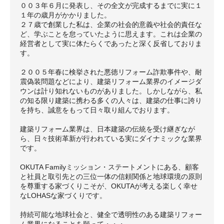
００３年６月に発表し、その全文が完成するまでに実に１
１年の歳月がかかりました。
２７歳で創業した私は、企業の社会的意義や社会的責任な
ど、学ぶことを怠っていたように思えます。これは企業の
経営者として実に体たらくであったと深く反省しておりま
す。
２００５年春に検挙された悪徳リフォーム詐欺事件や、耐
震偽装問題などにより、建築リフォーム業界のイメージダ
ウンは計り知れないものがありました。しかしながら、私
の知る限り建築に携わる多くの人々は、建築の仕事に誇り
を持ち、誠意をもって日々取り組んでおります。
建築リフォーム業界は、日本建築の伝統を受け継ぎなが
ら、日々技術革新が行われている実にダイナミックな業界
です。
OKUTA Familyミッション・ステートメントにある、顧客
と社員と取引先との三位一体の信頼関係と地球環境の原則
を尊重する家づくりこそが、OKUTAが考える楽しく幸せ
なLOHASな家づくりです。
持続可能な地球社会と、健全で透明性のある建築リフォー
ム業界になることを願って・・・