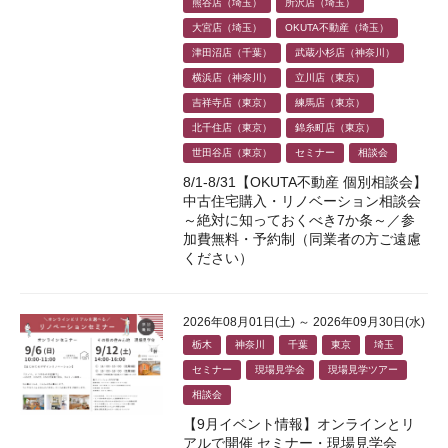
熊谷店（埼玉）
所沢店（埼玉）
大宮店（埼玉）
OKUTA不動産（埼玉）
津田沼店（千葉）
武蔵小杉店（神奈川）
横浜店（神奈川）
立川店（東京）
吉祥寺店（東京）
練馬店（東京）
北千住店（東京）
錦糸町店（東京）
世田谷店（東京）
セミナー
相談会
8/1-8/31【OKUTA不動産 個別相談会】
中古住宅購入・リノベーション相談会
～絶対に知っておくべき7か条～／参
加費無料・予約制（同業者の方ご遠慮
ください）
2026年08月01日(土) ～ 2026年09月30日(水)
栃木
神奈川
千葉
東京
埼玉
セミナー
現場見学会
現場見学ツアー
相談会
【9月イベント情報】オンラインとリ
アルで開催 セミナー・現場見学会