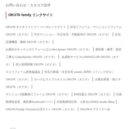
お問い合わせ・カタログ請求
OKUTA family リンクサイト
｜
OKUTA オクタファミリー コーポレートサイト
住宅リフォーム・マンションリフォーム
｜
｜
OKUTA（オクタ）
中古マンション・中古住宅・不動産仲介 OKUTA（オクタ）
住宅
｜
設備機器・建材 OKUTA（オクタ）
｜
お風呂やキッチンのリフォームならHandyman OKUTA（オクタ）
便利屋・修理・営繕
｜
工事ならHandyman OKUTA（オクタ）
会員制サービスLOHASCLUB OKUTA（オク
｜
｜
タ）
求人採用情報 OKUTA（オクタ）
｜
エコリフォーム推進協議会
埼玉の新築・注文住宅 passiv ZERO（パッシブゼロ）
｜
｜
OKUTA（オクタ）
ロハスなライフスタイル OKUTA（オクタ）
太陽光発電・省エネ
｜
OKUTA（オクタ）
｜
｜
マンション6面断熱リフォーム OKUTA（オクタ）
EM珪藻土 OKUTA（オクタ）
代表
｜
｜
取締役会長 奥田勇facebookページ
代表取締役社長 小泉太LOHAS studio Blog
｜
OKUTA Family Youtube公式サイト OKUTA（オクタ）
OKUTAサプライヤー会