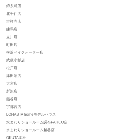
錦糸町店
北千住店
吉祥寺店
練馬店
立川店
町田店
横浜ベイクォーター店
武蔵小杉店
松戸店
津田沼店
大宮店
所沢店
熊谷店
宇都宮店
LOHASTA homeモデルハウス
水まわりショールーム調布PARCO店
水まわりショールーム越谷店
OKUTA本社