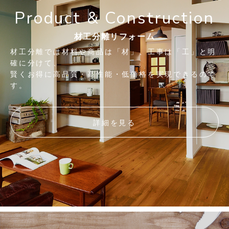
Product & Construction
材工分離リフォーム
材工分離では材料や商品は「材」、工事は「工」と明
確に分けて、
賢くお得に高品質・高性能・低価格を実現できるので
す。
詳細を見る