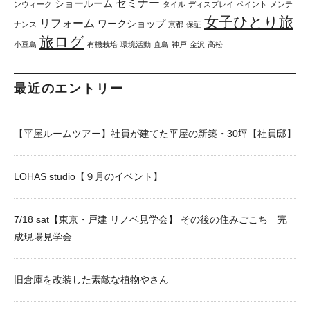
セミナー
ショールーム
ンウィーク
タイル
ディスプレイ
ペイント
メンテ
女子ひとり旅
リフォーム
ワークショップ
ナンス
京都
保証
旅ログ
小豆島
有機栽培
環境活動
直島
神戸
金沢
高松
最近のエントリー
【平屋ルームツアー】社員が建てた平屋の新築・30坪【社員邸】
LOHAS studio【９月のイベント】
7/18 sat【東京・戸建 リノベ見学会】 その後の住みごこち 完
成現場見学会
旧倉庫を改装した素敵な植物やさん