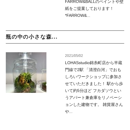
FARROW&BALLのペイントや壁
紙をご提案しております！
*FARROW&...
瓶の中の小さな森...
2021/05/02
LOHASstudio錦糸町店から半蔵
門線で2駅 「清澄白河」でおも
しろいワークショップに参加さ
せていただきました！ 駅から歩
いて約5分ほど フカダソウとい
うアパート兼倉庫をリノベーシ
ョンした建物です。 雑貨屋さん
や...