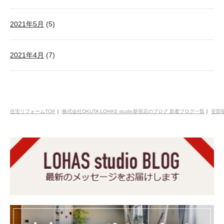
2021年5月
(5)
2021年4月
(7)
住宅リフォームTOP
｜
株式会社OKUTA LOHAS studio新宿店のブログ 新着ブログ一覧
｜
安部萌