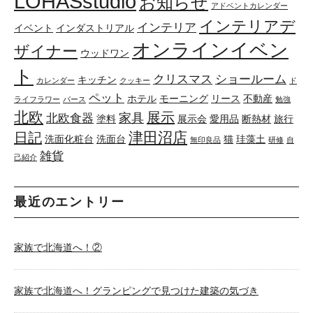
LOHASstudio
お知らせ
アドベントカレンダー
インテリアデ
インテリア
イベント
インダストリアル
オンラインイベン
ザイナー
ウッドワン
ト
クリスマス
ショールーム
キッチン
カレンダー
クッキー
ド
ペット
ホテル
モーニング
リース
不動産
ライフラワー
パース
勉強
北欧
展示
家具
北欧食器
塗料
展示会
愛用品
断熱材
旅行
津田沼店
日記
洗面化粧台
洗面台
猫
珪藻土
無印良品
研修
自
雑貨
己紹介
最近のエントリー
家族で北海道へ！②
家族で北海道へ！グランピングで見つけた建築の気づき