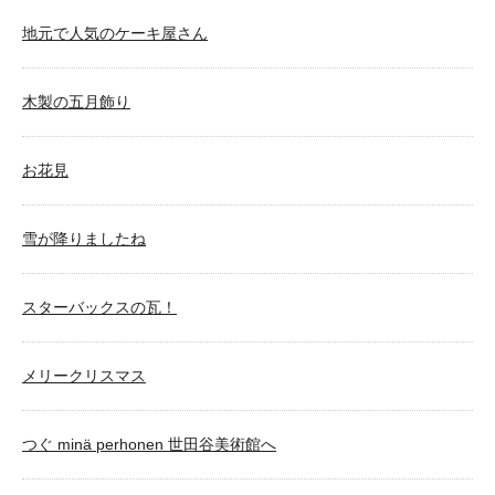
地元で人気のケーキ屋さん
木製の五月飾り
お花見
雪が降りましたね
スターバックスの瓦！
メリークリスマス
つぐ minä perhonen 世田谷美術館へ