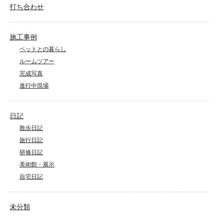
打ち合わせ
施工事例
ペットとの暮らし
ルームツアー
完成写真
進行中現場
日記
散歩日記
旅行日記
研修日記
美術館・展示
自宅日記
未分類