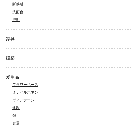
断熱材
洗面台
照明
家具
建築
愛用品
フラワーベース
ミナペルホネン
ヴィンテージ
北欧
鍋
食器