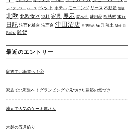
カレンダー
クッキー
ド
ペット
ホテル
モーニング
リース
不動産
ライフラワー
パース
勉強
北欧
展示
家具
北欧食器
塗料
展示会
愛用品
断熱材
旅行
津田沼店
日記
洗面化粧台
洗面台
猫
珪藻土
無印良品
研修
自
雑貨
己紹介
最近のエントリー
家族で北海道へ！②
家族で北海道へ！グランピングで見つけた建築の気づき
地元で人気のケーキ屋さん
木製の五月飾り