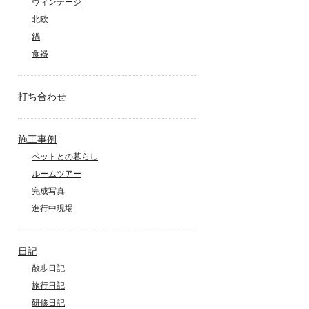
ヴィンテージ
北欧
鍋
食器
打ち合わせ
施工事例
ペットとの暮らし
ルームツアー
完成写真
進行中現場
日記
散歩日記
旅行日記
研修日記