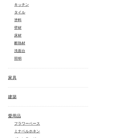
キッチン
タイル
塗料
壁材
床材
断熱材
洗面台
照明
家具
建築
愛用品
フラワーベース
ミナペルホネン