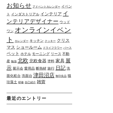
お知らせ
イベン
アドベントカレンダー
イ
インテリア
ト
インダストリアル
ンテリアデザイナー
ウッド
オンラインイベン
ワン
ト
クリス
キッチン
カレンダー
クッキー
マス
ショールーム
ドライフラワー
パース
ペット
ホテル
モーニング
リース
不動
北欧
展
家具
北欧食器
産
塗料
勉強
示
日記
展示会
愛用品
断熱材
旅行
洗
津田沼店
面化粧台
洗面台
猫
無印良品
雑貨
珪藻土
研修
自己紹介
最近のエントリー