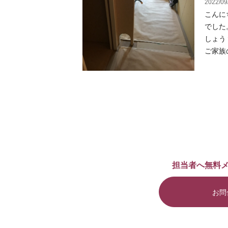
2022/09
こんに
でした
しょう
ご家族の
担当者へ無料
お問