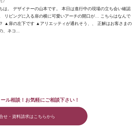
/17
ちは。 デザイナーの山本です。 本日は進行中の現場の立ち会い確認
。 リビングに入る扉の横に可愛いアーチの開口が… こちらはなんで
？ ▲扉の左下です ▲アリエッティが通れそう、、 正解はお客さまの
、ネコ...
メール相談！お気軽にご相談下さい！
合せ・資料請求はこちらから