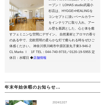
ープン！ LOHAS studio武蔵小
杉店は、HYGGE×HEALINGを
コンセプトに淡いペールカラー
をインテリアに取り入れ、アー
ル壁を基調とした、心と体を癒
すフェミニンな空間にデザイン。 自然素材とアロマの香り
のある中で、北欧照明の柔らかな灯で癒られる時をぜひご
体感ください。 神奈川県川崎市中原区新丸子東3-946-2
CL Marks Ⅰ 1F TEL：044-740-9733／0120-19-5955 定
休日：水曜日 ◆
店舗情報
年末年始休暇のお知らせ...
2024/12/27