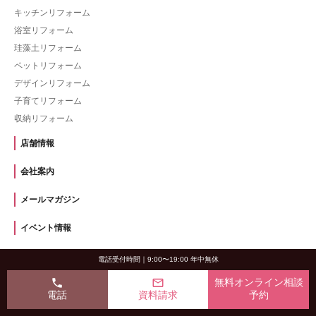
キッチンリフォーム
浴室リフォーム
珪藻土リフォーム
ペットリフォーム
デザインリフォーム
子育てリフォーム
収納リフォーム
店舗情報
会社案内
メールマガジン
イベント情報
ニュースリリース
電話受付時間｜9:00〜19:00 年中無休
phone
mail_outline
無料オンライン相談
リフォームのよくあるご質問
電話
資料請求
予約
用語集