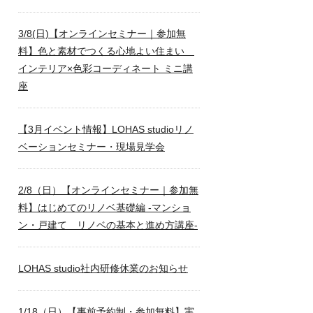
3/8(日)【オンラインセミナー｜参加無
料】色と素材でつくる心地よい住まい
インテリア×色彩コーディネート ミニ講
座
【3月イベント情報】LOHAS studioリノ
ベーションセミナー・現場見学会
2/8（日）【オンラインセミナー｜参加無
料】はじめてのリノベ基礎編 -マンショ
ン・戸建て リノベの基本と進め方講座-
LOHAS studio社内研修休業のお知らせ
1/18（日）【事前予約制・参加無料】実