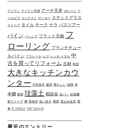
アーチ天井
アイアン
アイアン手摺
ガレージ
ク
ステンドグラス
ールビズ
コンテスト
サンヨー
タイル
チーク
ナラ
バスツアー
ストーブ
フ
パイン
フラット天板
パッシブ
ローリング
ブランナチュー
中
ルパイン
プラレール
レゴ
レッキ-メタル
古を買ってリフォーム
古材
和室
大きなキッチンカウ
ンター
天井造作
建具
懐かしい
故障
本
珪藻土
本棚
相談会
栗材
短パン
給湯機
薪ストーブ
襖
西海岸
追い炊き
雑貨
雪止め金具
電
車
ﾀﾞｯﾁｳｴｽﾄ
ﾐﾓｻﾞﾗｽﾃｨｯｸ
最近のエントリー