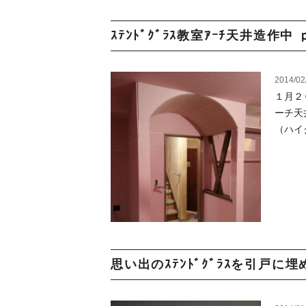
ｽﾃﾝﾄﾞｸﾞﾗｽ教室ｱｰﾁ天井造作中 ｐa
2014/02
１月２
ーチ天
（ハイ
思い出のｽﾃﾝﾄﾞｸﾞﾗｽを引戸に埋