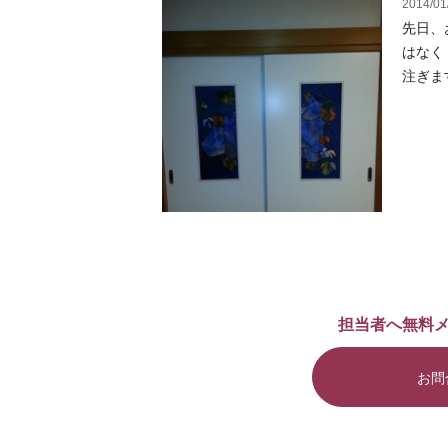
2014/01
先日、
はなく 
注ぎます
担当者へ無料
お問