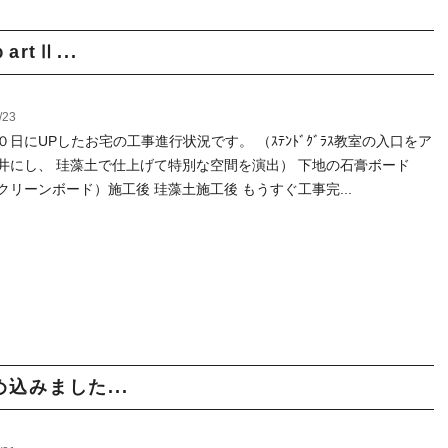
rtⅡ...
/23
０日にUPしたお宅の工事進行状況です。 （ｽﾃﾝﾄﾞｸﾞﾗｽ教室の入口をア
井にし、 珪藻土で仕上げて特別な空間を演出） 下地の石膏ボード
クリーンボード）施工後 珪藻土施工後 もうすぐ工事完...
め込みました...