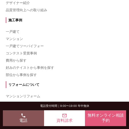
デザイナー紹介
品質管理向上への取り組み
施工事例
一戸建て
マンション
一戸建てツーバイフォー
コンテスト受賞事例
費用から探す
好みのテイストから事例を探す
部位から事例を探す
リフォームについて
マンションリフォーム
リノベーション
電話受付時間｜9:00〜19:00 年中無休
中古リフォーム
phone
mail_outline
無料オンライン相談
中古マンションリフォーム
電話
資料請求
予約
中古住宅リフォーム