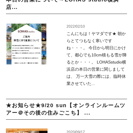
店...
2022/02/10
こんにちは！ヤマダです★ 朝か
らとてつもなく寒いです
ね・・・。 今日から明日にかけ
て、都心でも10cm積もる雪が降
るとか・・・。 LOHASstudio横
浜店の本日の営業に関しまして
は、 万一大雪の際には、臨時休
業させていた...
★お知らせ★9/20 sun【オンラインルームツ
アー＠その後の住みごこち】 ...
2020/09/17