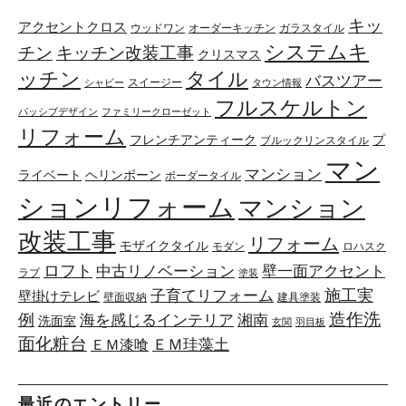
キッ
アクセントクロス
ウッドワン
オーダーキッチン
ガラスタイル
システムキ
キッチン改装工事
チン
クリスマス
ッチン
タイル
バスツアー
スイージー
シャビー
タウン情報
フルスケルトン
パッシブデザイン
ファミリークローゼット
リフォーム
フレンチアンティーク
プ
ブルックリンスタイル
マン
マンション
ライベート
ヘリンボーン
ボーダータイル
ションリフォーム
マンション
改装工事
リフォーム
モザイクタイル
モダン
ロハスク
ロフト
中古リノベーション
壁一面アクセント
ラブ
塗装
施工実
子育てリフォーム
壁掛けテレビ
壁面収納
建具塗装
例
造作洗
海を感じるインテリア
湘南
洗面室
玄関
羽目板
面化粧台
ＥＭ珪藻土
ＥＭ漆喰
最近のエントリー