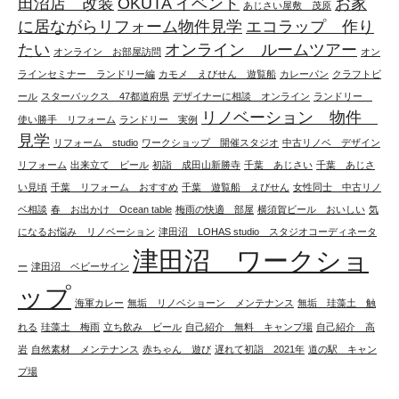
田沼店 改装
OKUTA イベント
お家
あじさい屋敷 茂原
に居ながらリフォーム物件見学
エコラップ 作り
たい
オンライン ルームツアー
オンライン お部屋訪問
オン
ラインセミナー ランドリー編
カモメ えびせん 遊覧船
カレーパン
クラフトビ
ール
スターバックス 47都道府県
デザイナーに相談 オンライン
ランドリー
リノベーション 物件
使い勝手 リフォーム
ランドリー 実例
見学
リフォーム studio
ワークショップ 開催スタジオ
中古リノベ デザイン
リフォーム
出来立て ビール
初詣 成田山新勝寺
千葉 あじさい
千葉 あじさ
い見頃
千葉 リフォーム おすすめ
千葉 遊覧船 えびせん
女性同士 中古リノ
ベ相談
春 お出かけ Ocean table
梅雨の快適 部屋
横須賀ビール おいしい
気
になるお悩み リノベーション
津田沼 LOHAS studio スタジオコーディネータ
津田沼 ワークショ
ー
津田沼 ベビーサイン
ップ
海軍カレー
無垢 リノベショーン メンテナンス
無垢 珪藻土 触
れる
珪藻土 梅雨
立ち飲み ビール
自己紹介 無料 キャンプ場
自己紹介 高
岩
自然素材 メンテナンス
赤ちゃん 遊び
遅れて初詣 2021年
道の駅 キャン
プ場