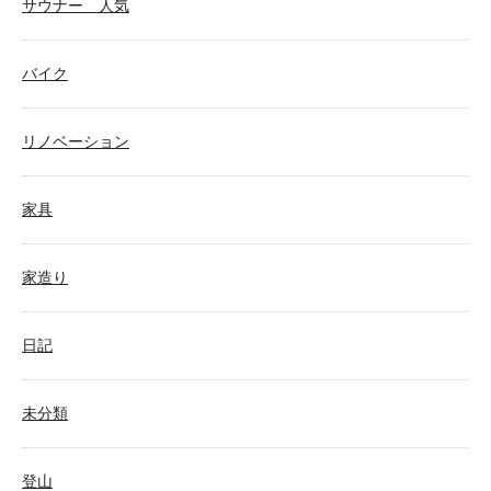
サウナー 人気
バイク
リノベーション
家具
家造り
日記
未分類
登山