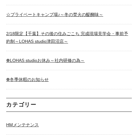
☆プライベートキャンプ場♪～冬の焚火の醍醐味～
2/18限定【千葉】その後の住みごこち 完成現場見学会・事前予
約制～LOHAS studio津田沼店～
❁LOHAS studioお休み～社内研修の為～
❁冬季休暇のお知らせ
カテゴリー
HMメンテナンス