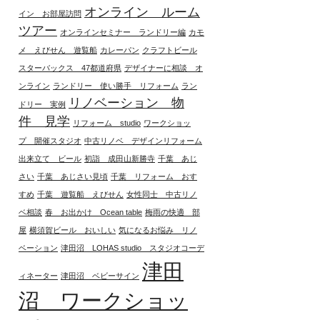
オンライン ルーム
イン お部屋訪問
ツアー
オンラインセミナー ランドリー編
カモ
メ えびせん 遊覧船
カレーパン
クラフトビール
スターバックス 47都道府県
デザイナーに相談 オ
ンライン
ランドリー 使い勝手 リフォーム
ラン
リノベーション 物
ドリー 実例
件 見学
リフォーム studio
ワークショッ
プ 開催スタジオ
中古リノベ デザインリフォーム
出来立て ビール
初詣 成田山新勝寺
千葉 あじ
さい
千葉 あじさい見頃
千葉 リフォーム おす
すめ
千葉 遊覧船 えびせん
女性同士 中古リノ
ベ相談
春 お出かけ Ocean table
梅雨の快適 部
屋
横須賀ビール おいしい
気になるお悩み リノ
ベーション
津田沼 LOHAS studio スタジオコーデ
津田
ィネーター
津田沼 ベビーサイン
沼 ワークショッ