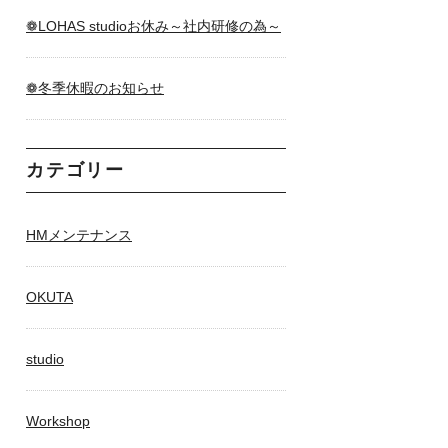
❁LOHAS studioお休み～社内研修の為～
❁冬季休暇のお知らせ
カテゴリー
HMメンテナンス
OKUTA
studio
Workshop