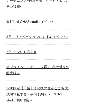
ガーデニング~雑草対策 クラピア＆サボ
テン移植~
❁4月のLOHAS studio イベント
3月 リノベーションおすすめイベント♪
グリーンにも春を❁
☆プライベートキャンプ場♪～冬の焚火の
醍醐味～
2/18限定【千葉】その後の住みごこち 完
成現場見学会・事前予約制～LOHAS
studio津田沼店～