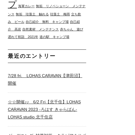
プ
海軍カレー
無垢 リノベショーン メンテナ
ンス
無垢 珪藻土 触れる
珪藻土 梅雨
立ち飲
み ビール
自己紹介 無料 キャンプ場
自己紹
介 高岩
自然素材 メンテナンス
赤ちゃん 遊び
遅れて初詣 2021年
道の駅 キャンプ場
最近のエントリー
7/28 fri. LOHAS CARAVAN【津田沼】
開催
☆☆開催♪♪ 6/2 Fri【北千住】LOHAS
CARAVAN 2023 -ろはす きゃらばん-
LOHAS studio 北千住店