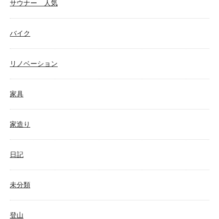
サウナー 人気
バイク
リノベーション
家具
家造り
日記
未分類
登山