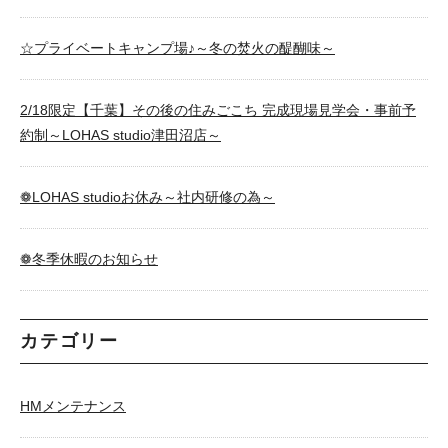
☆プライベートキャンプ場♪～冬の焚火の醍醐味～
2/18限定【千葉】その後の住みごこち 完成現場見学会・事前予
約制～LOHAS studio津田沼店～
❁LOHAS studioお休み～社内研修の為～
❁冬季休暇のお知らせ
カテゴリー
HMメンテナンス