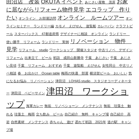
田沼店 改装
OKUTA イベント
お家
あじさい屋敷 茂原
に居ながらリフォーム物件見学
エコラップ 作り
たい
オンライン ルームツアー
オンライン お部屋訪問
オン
ラインセミナー ランドリー編
カモメ えびせん 遊覧船
カレーパン
クラフトビ
ール
スターバックス 47都道府県
デザイナーに相談 オンライン
ランドリー
リノベーション 物件
使い勝手 リフォーム
ランドリー 実例
見学
リフォーム studio
ワークショップ 開催スタジオ
中古リノベ デザイン
リフォーム
出来立て ビール
初詣 成田山新勝寺
千葉 あじさい
千葉 あじさ
い見頃
千葉 リフォーム おすすめ
千葉 遊覧船 えびせん
女性同士 中古リノ
ベ相談
春 お出かけ Ocean table
梅雨の快適 部屋
横須賀ビール おいしい
気
になるお悩み リノベーション
津田沼 LOHAS studio スタジオコーディネータ
津田沼 ワークショ
ー
津田沼 ベビーサイン
ップ
海軍カレー
無垢 リノベショーン メンテナンス
無垢 珪藻土 触
れる
珪藻土 梅雨
立ち飲み ビール
自己紹介 無料 キャンプ場
自己紹介 高
岩
自然素材 メンテナンス
赤ちゃん 遊び
遅れて初詣 2021年
道の駅 キャン
プ場