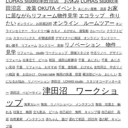
LOHAS studio津田沼店 お休み
LOHAS studio津
田沼店 改装
OKUTA イベント
お家
あじさい屋敷 茂原
に居ながらリフォーム物件見学
エコラップ 作り
たい
オンライン ルームツアー
オンライン お部屋訪問
オン
ラインセミナー ランドリー編
カモメ えびせん 遊覧船
カレーパン
クラフトビ
ール
スターバックス 47都道府県
デザイナーに相談 オンライン
ランドリー
リノベーション 物件
使い勝手 リフォーム
ランドリー 実例
見学
リフォーム studio
ワークショップ 開催スタジオ
中古リノベ デザイン
リフォーム
出来立て ビール
初詣 成田山新勝寺
千葉 あじさい
千葉 あじさ
い見頃
千葉 リフォーム おすすめ
千葉 遊覧船 えびせん
女性同士 中古リノ
ベ相談
春 お出かけ Ocean table
梅雨の快適 部屋
横須賀ビール おいしい
気
になるお悩み リノベーション
津田沼 LOHAS studio スタジオコーディネータ
津田沼 ワークショ
ー
津田沼 ベビーサイン
ップ
海軍カレー
無垢 リノベショーン メンテナンス
無垢 珪藻土 触
れる
珪藻土 梅雨
立ち飲み ビール
自己紹介 無料 キャンプ場
自己紹介 高
岩
自然素材 メンテナンス
赤ちゃん 遊び
遅れて初詣 2021年
道の駅 キャン
プ場