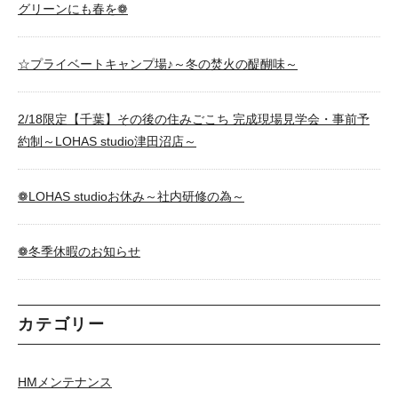
グリーンにも春を❁
☆プライベートキャンプ場♪～冬の焚火の醍醐味～
2/18限定【千葉】その後の住みごこち 完成現場見学会・事前予
約制～LOHAS studio津田沼店～
❁LOHAS studioお休み～社内研修の為～
❁冬季休暇のお知らせ
カテゴリー
HMメンテナンス