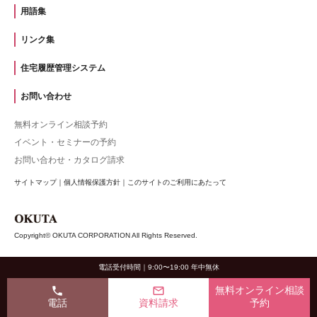
用語集
リンク集
住宅履歴管理システム
お問い合わせ
無料オンライン相談予約
イベント・セミナーの予約
お問い合わせ・カタログ請求
サイトマップ
｜
個人情報保護方針
｜
このサイトのご利用にあたって
Copyright© OKUTA CORPORATION All Rights Reserved.
電話受付時間｜9:00〜19:00 年中無休
phone
mail_outline
無料オンライン相談
電話
資料請求
予約