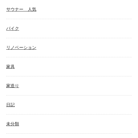
サウナー 人気
バイク
リノベーション
家具
家造り
日記
未分類