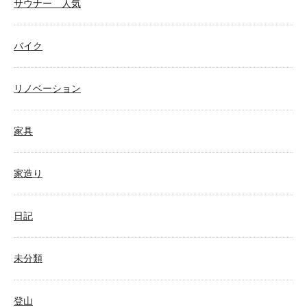
サウナー 人気
バイク
リノベーション
家具
家造り
日記
未分類
登山