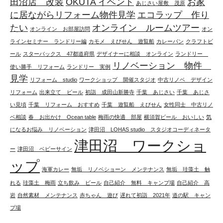
田沼店 改装
OKUTA イベント
お家
あじさい屋敷 茂原
に居ながらリフォーム物件見学
エコラップ 作り
たい
オンライン ルームツアー
オンライン お部屋訪問
オン
ラインセミナー ランドリー編
カモメ えびせん 遊覧船
カレーパン
クラフトビ
ール
スターバックス 47都道府県
デザイナーに相談 オンライン
ランドリー
リノベーション 物件
使い勝手 リフォーム
ランドリー 実例
見学
リフォーム studio
ワークショップ 開催スタジオ
中古リノベ デザイン
リフォーム
出来立て ビール
初詣 成田山新勝寺
千葉 あじさい
千葉 あじさ
い見頃
千葉 リフォーム おすすめ
千葉 遊覧船 えびせん
女性同士 中古リノ
ベ相談
春 お出かけ Ocean table
梅雨の快適 部屋
横須賀ビール おいしい
気
になるお悩み リノベーション
津田沼 LOHAS studio スタジオコーディネータ
津田沼 ワークショ
ー
津田沼 ベビーサイン
ップ
海軍カレー
無垢 リノベショーン メンテナンス
無垢 珪藻土 触
れる
珪藻土 梅雨
立ち飲み ビール
自己紹介 無料 キャンプ場
自己紹介 高
岩
自然素材 メンテナンス
赤ちゃん 遊び
遅れて初詣 2021年
道の駅 キャン
プ場