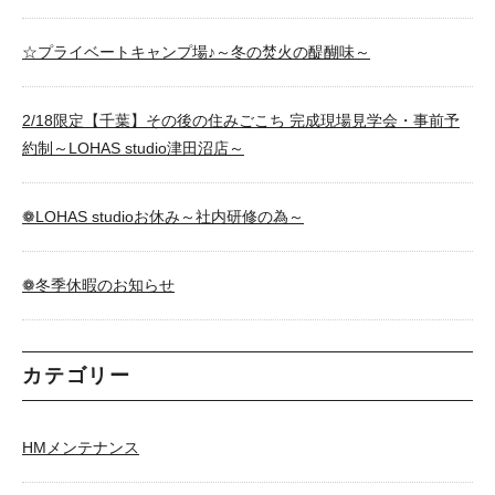
☆プライベートキャンプ場♪～冬の焚火の醍醐味～
2/18限定【千葉】その後の住みごこち 完成現場見学会・事前予
約制～LOHAS studio津田沼店～
❁LOHAS studioお休み～社内研修の為～
❁冬季休暇のお知らせ
カテゴリー
HMメンテナンス