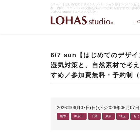
6/7 sun【はじめてのデザインリノベーション@オンライン
材・内窓・ユニットバス交換を検討中の方にもおすすめ／参加
LOHAS studio（ロハススタジオ）
L
6/7 sun【はじめての
湿気対策と、自然素材で考
すめ／参加費無料・予約制（
2026年06月07日(日)から2026年06月07
栃木
神奈川
千葉
東京
埼玉
セミ