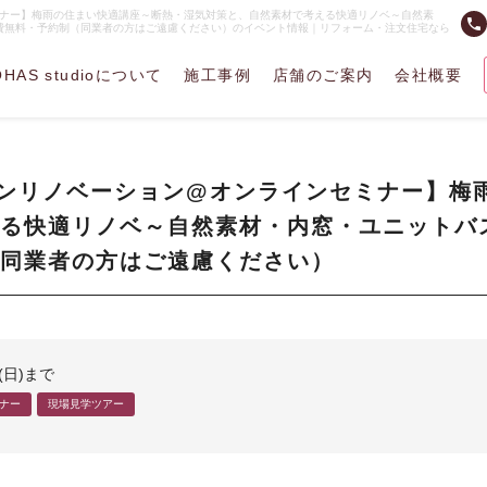
セミナー】梅雨の住まい快適講座～断熱・湿気対策と、自然素材で考える快適リノベ～自然素
phone
費無料・予約制（同業者の方はご遠慮ください）のイベント情報｜リフォーム・注文住宅なら
OHAS studioについて
施工事例
店舗のご案内
会社概要
デザインリノベーション@オンラインセミナー】
える快適リノベ～自然素材・内窓・ユニットバ
同業者の方はご遠慮ください）
日(日)まで
ナー
現場見学ツアー