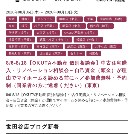
2026年08月06日(木) ～ 2026年08月18日(火)
栃木
神奈川
オンライン
町田店（東京）
千葉
宇都宮店（栃木）
東京
埼玉
松戸店（千葉）
新宿店（東京）
熊谷店（埼玉）
所沢店（埼玉）
大宮店（埼玉）
OKUTA不動産（埼玉）
津田沼店（千葉）
武蔵小杉店（神奈川）
横浜店（神奈川）
立川店（東京）
吉祥寺店（東京）
練馬店（東京）
北千住店（東京）
錦糸町店（東京）
世田谷店（東京）
セミナー
相談会
8/6-8/18【OKUTA不動産 個別相談会】中古住宅購
入・リノベーション相談会～自己資金（頭金）が理
由でマイホームを諦める前に～／参加費無料・予約
制（同業者の方ご遠慮ください）(東京)
8/6-8/18【OKUTA不動産 個別相談会】中古住宅購入・リノベーション相談
会～自己資金（頭金）が理由でマイホームを諦める前に～／参加費無料・予
約制（同業者の方ご遠慮ください）
世田谷店ブログ新着