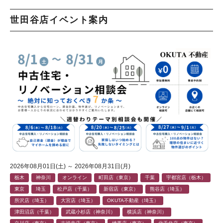
世田谷店イベント案内
2026年08月01日(土) ～ 2026年08月31日(月)
栃木
神奈川
オンライン
町田店（東京）
千葉
宇都宮店（栃木）
東京
埼玉
松戸店（千葉）
新宿店（東京）
熊谷店（埼玉）
所沢店（埼玉）
大宮店（埼玉）
OKUTA不動産（埼玉）
津田沼店（千葉）
武蔵小杉店（神奈川）
横浜店（神奈川）