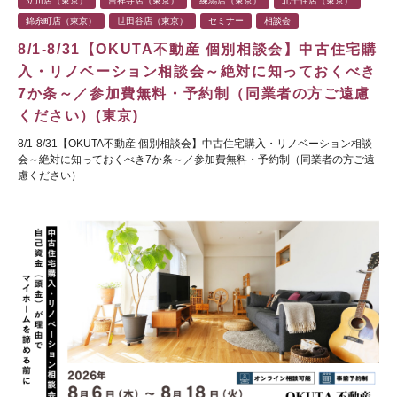
立川店（東京）
吉祥寺店（東京）
練馬店（東京）
北千住店（東京）
錦糸町店（東京）
世田谷店（東京）
セミナー
相談会
8/1-8/31【OKUTA不動産 個別相談会】中古住宅購
入・リノベーション相談会～絶対に知っておくべき
7か条～／参加費無料・予約制（同業者の方ご遠慮
ください）(東京)
8/1-8/31【OKUTA不動産 個別相談会】中古住宅購入・リノベーション相談
会～絶対に知っておくべき7か条～／参加費無料・予約制（同業者の方ご遠
慮ください）