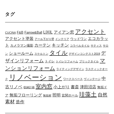
タグ
アクセント
LIXIL
アイアン窓
F&B
Farrow&Ball
CUCINA
アクセント塗装
エコカラッ
ウッドワン
アール下がり壁
インテリア
キッチン
ト
カーテン
カメラマン撮影
コラベルタイル
サティス
サロ
タイル
デ
ショールーム
ン
スケルトン
デザインコンテスト2019
マ
ザインリフォーム
トイレ
トイレリフォーム
ブリックタイル
ンションリフォーム
ライティングデザイン
ラスティックオー
リノベーション
中
ク
ワークスペース
ヴィンテージ
室内窓
古リノベ
小上がり
書斎
津田沼店
無垢ド
収納計画
珪藻土
自然
無垢フローリング
照明
ア
玄関ホール
無垢材
素材
造作