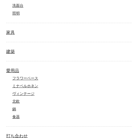
洗面台
照明
家具
建築
愛用品
フラワーベース
ミナペルホネン
ヴィンテージ
北欧
鍋
食器
打ち合わせ