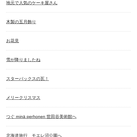
地元で人気のケーキ屋さん
木製の五月飾り
お花見
雪が降りましたね
スターバックスの瓦！
メリークリスマス
つぐ minä perhonen 世田谷美術館へ
北海道旅行 モエレ沼公園へ