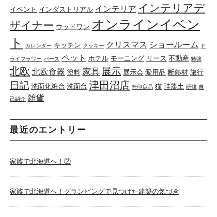
インテリアデ
インテリア
イベント
インダストリアル
オンラインイベン
ザイナー
ウッドワン
ト
クリスマス
ショールーム
キッチン
カレンダー
クッキー
ド
ペット
ホテル
モーニング
リース
不動産
ライフラワー
パース
勉強
北欧
展示
家具
北欧食器
塗料
展示会
愛用品
断熱材
旅行
津田沼店
日記
洗面化粧台
洗面台
猫
珪藻土
無印良品
研修
自
雑貨
己紹介
最近のエントリー
家族で北海道へ！②
家族で北海道へ！グランピングで見つけた建築の気づき