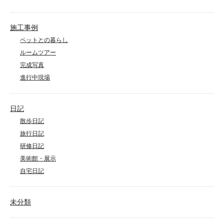
施工事例
ペットとの暮らし
ルームツアー
完成写真
進行中現場
日記
散歩日記
旅行日記
研修日記
美術館・展示
自宅日記
未分類