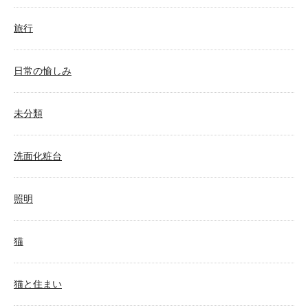
旅行
日常の愉しみ
未分類
洗面化粧台
照明
猫
猫と住まい