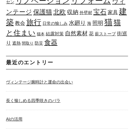
リフォーム
リノベーション
ヴィ
セン
建
宝石
ンテージ
保護猫
北欧
収納
家具
外壁材
築
猫
旅行
猫
水廻り
照明
教会
日常の愉しみ
海
と住まい
自然素材
花
街巡
結露対策
薪ストーブ
猫本
食器
り
遮熱
防災
間取り
最近のエントリー
ヴィンテージ腕時計と運命の出会い
長く愉しめる四季咲きのバラ
AIの活用