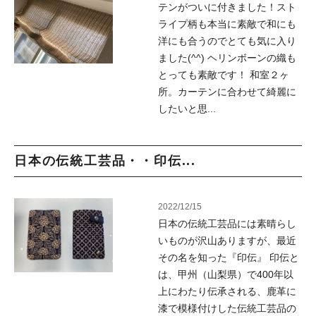
テンがついに付きました！スト
ライプ柄も本当に素敵で和にも
洋にも合うのでとても気に入り
ました(^^) ヘリンボーンの織も
とっても素敵です！ 和室２ヶ
所。カーテンに合わせて綺麗に
したいと思...
日本の伝統工芸品・・印伝...
2022/12/15
日本の伝統工芸品には素晴らし
いものが沢山ありますが、最近
その名を知った『印伝』 印伝と
は、甲州（山梨県）で400年以
上にわたり伝承される、鹿革に
漆で模様付けした伝統工芸品の