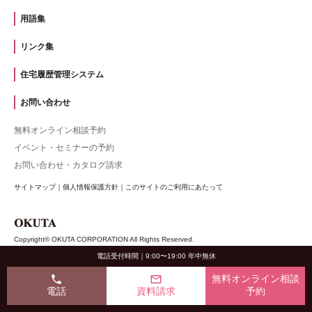
用語集
リンク集
住宅履歴管理システム
お問い合わせ
無料オンライン相談予約
イベント・セミナーの予約
お問い合わせ・カタログ請求
サイトマップ
｜
個人情報保護方針
｜
このサイトのご利用にあたって
Copyright© OKUTA CORPORATION All Rights Reserved.
電話受付時間｜9:00〜19:00 年中無休
phone
mail_outline
無料オンライン相談
電話
資料請求
予約