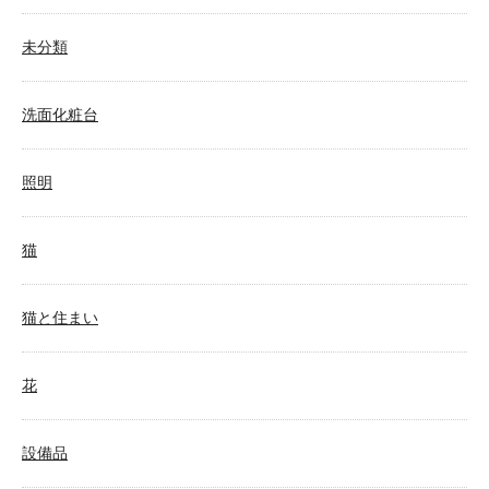
未分類
洗面化粧台
照明
猫
猫と住まい
花
設備品