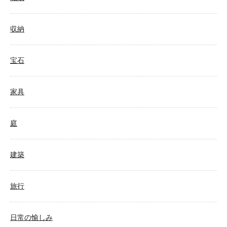
収納
宝石
家具
庭
建築
旅行
日常の愉しみ