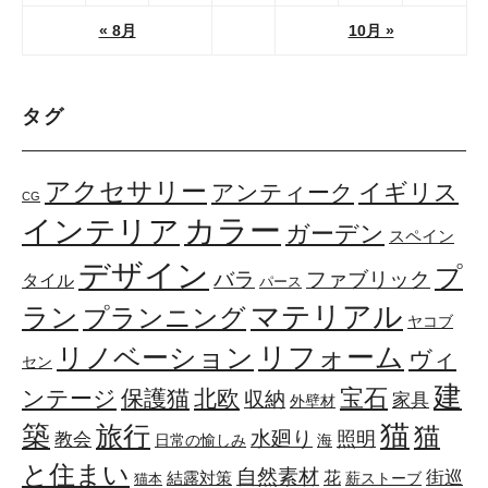
« 8月
10月 »
タグ
アクセサリー
イギリス
アンティーク
CG
カラー
インテリア
ガーデン
スペイン
デザイン
プ
ファブリック
バラ
タイル
パース
マテリアル
ラン
プランニング
ヤコブ
リフォーム
リノベーション
ヴィ
セン
建
宝石
ンテージ
保護猫
北欧
収納
家具
外壁材
築
猫
旅行
猫
水廻り
照明
教会
日常の愉しみ
海
と住まい
自然素材
花
街巡
結露対策
薪ストーブ
猫本