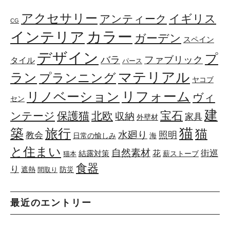
アクセサリー
イギリス
アンティーク
CG
カラー
インテリア
ガーデン
スペイン
デザイン
プ
ファブリック
バラ
タイル
パース
マテリアル
ラン
プランニング
ヤコブ
リフォーム
リノベーション
ヴィ
セン
建
宝石
ンテージ
保護猫
北欧
収納
家具
外壁材
築
猫
旅行
猫
水廻り
照明
教会
日常の愉しみ
海
と住まい
自然素材
花
街巡
結露対策
薪ストーブ
猫本
食器
り
遮熱
防災
間取り
最近のエントリー