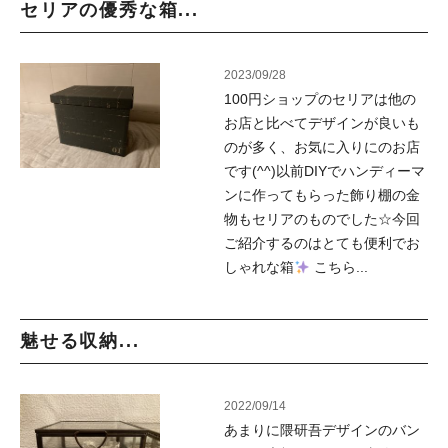
セリアの優秀な箱...
2023/09/28
100円ショップのセリアは他の
お店と比べてデザインが良いも
のが多く、お気に入りにのお店
です(^^)以前DIYでハンディーマ
ンに作ってもらった飾り棚の金
物もセリアのものでした☆今回
ご紹介するのはとても便利でお
しゃれな箱
こちら...
魅せる収納...
2022/09/14
あまりに隈研吾デザインのバン