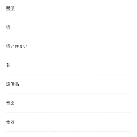
照明
猫
猫と住まい
花
設備品
音楽
食器