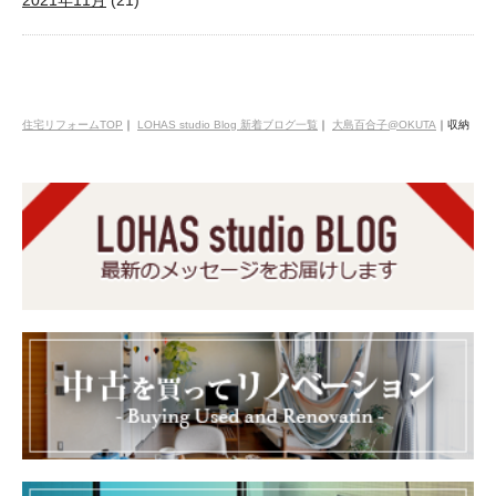
2021年11月
(21)
住宅リフォームTOP
｜
LOHAS studio Blog 新着ブログ一覧
｜
大島百合子@OKUTA
｜
収納