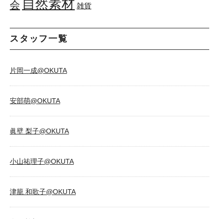
自然素材
会
雑貨
スタッフ一覧
片岡一成@OKUTA
安部萌@OKUTA
眞壁 梨子@OKUTA
小山祐理子@OKUTA
津籠 和歌子@OKUTA