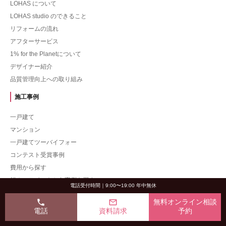
LOHAS について
LOHAS studio のできること
リフォームの流れ
アフターサービス
1% for the Planetについて
デザイナー紹介
品質管理向上への取り組み
施工事例
一戸建て
マンション
一戸建てツーバイフォー
コンテスト受賞事例
費用から探す
好みのテイストから事例を探す
電話受付時間｜9:00〜19:00 年中無休
部位から事例を探す
phone
mail_outline
無料オンライン相談
リフォームについて
電話
資料請求
予約