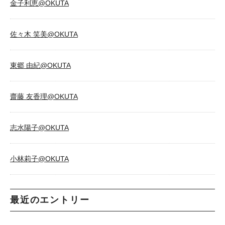
金子利恵@OKUTA
佐々木 笑美@OKUTA
東郷 由紀@OKUTA
齋藤 友香理@OKUTA
志水陽子@OKUTA
小林莉子@OKUTA
最近のエントリー