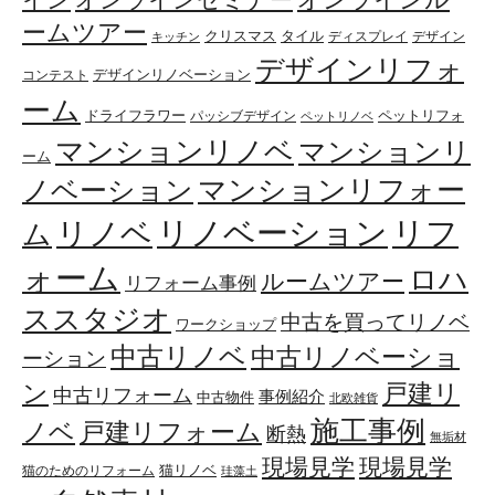
ームツアー
クリスマス
タイル
ディスプレイ
デザイン
キッチン
デザインリフォ
デザインリノベーション
コンテスト
ーム
ドライフラワー
ペットリフォ
パッシブデザイン
ペットリノベ
マンションリノベ
マンションリ
ーム
マンションリフォー
ノベーション
リフ
リノベーション
リノベ
ム
ォーム
ロハ
ルームツアー
リフォーム事例
ススタジオ
中古を買ってリノベ
ワークショップ
中古リノベ
中古リノベーショ
ーション
ン
戸建リ
中古リフォーム
事例紹介
中古物件
北欧雑貨
施工事例
ノベ
戸建リフォーム
断熱
無垢材
現場見学
現場見学
猫リノベ
猫のためのリフォーム
珪藻土