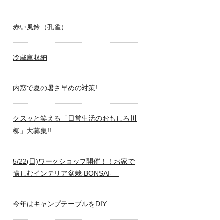
赤い風鈴（孔雀）
冷蔵庫収納
内窓で夏の暑さ早めの対策!
クスッと笑える「日常生活のおもしろ川
柳」大募集!!
5/22(日)ワークショップ開催！！お家で
愉しむインテリア盆栽-BONSAI-
今年はキャンプテーブルをDIY