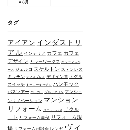
« 8月
タグ
インダストリ
アイアン
アル
カフェ
カフェ
インテリア
デザイン
カラーワークス
キッチンスペ
スケルトン
ジェルコ
ステンレス
ース
キッチン
デザイン賞
トグル
ディスプレイ
ハンモック
スイッチ
トーヨーキッチン
バスツアー
マンショ
バーガー
ブルックリン
マンション
ンリノベーション
リフォーム
リクル
ユニットバス
ート
リフォーム現
リフォーム事例
ヴィ
場
リフォーム相談会
レンガ