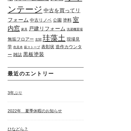
ンテージ
中古を買ってリ
室
フォーム
中古リノベ
公園
塗料
内窓
戸建リフォーム
家具
洗濯機置場
珪藻土
無垢フロアー
現場見
玄関
学
表彰状
造作カウンタ
色見本
薪ストーブ
黒板塗装
ー
雑誌
最近のエントリー
3年ぶり
2022年 夏季休暇のお知らせ
ひなどら？