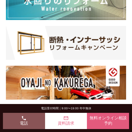
電話受付時間｜9:00〜19:00 年中無休
phone
mail_outline
無料オンライン相談
電話
資料請求
予約