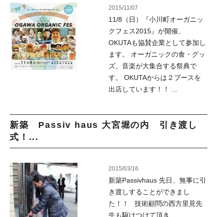
2015/11/07
11/8（日）『小川町オーガニッ
クフェス2015』が開催、
OKUTAも協賛企業として参加し
ます。 オーガニックの食・グッ
ズ、音楽が大集合する祭典で
す。 OKUTAからは２ブースを
出店しています！！ ...
新築 Passiv haus 大宮堀の内 引き渡し
式！...
2015/03/16
新築Passivhaus 先日、無事に引
き渡しすることができまし
た！！ 技術顧問の西方里見先
生も駆けつけて頂き、