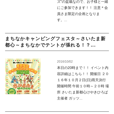
ズ"の盆栽なので、お子様と一緒
にご参加できます！！ 注意＊会
員さま限定の企画となりま
す。...
まちなかキャンピングフェスタ～さいたま新
都心～まちなかでテントが張れる！？...
2016/10/02
本日の20時まで！！ イベント内
容詳細はこちら！！ 開催日 ２０
１６年１０月２日(日)雨天決行
開催時間 午前１０時～２０時 場
所 さいたま新都心けやきひろば
主催者 ガッツ...