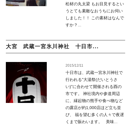
松材の丸太梁 もお目見するとい
うとても素敵なおうちにお伺い
しました！！ この素材はなんで
すか？...
大宮 武蔵一宮氷川神社 十日市...
2015/12/11
十日市は、武蔵一宮氷川神社で
行われる"大湯祭(だいとうさ
い)"に合わせて開催される酉の
市です。 神社境内や参道周辺
に、縁起物の熊手や食べ物など
の露店が約1,000店ほど立ち並
び、 福を望む多くの人々で夜遅
くまで賑わいます。 美味...