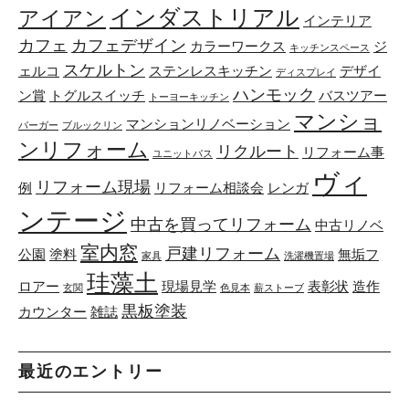
インダストリアル
アイアン
インテリア
カフェ
カフェデザイン
カラーワークス
ジ
キッチンスペース
スケルトン
ェルコ
ステンレスキッチン
デザイ
ディスプレイ
ハンモック
ン賞
トグルスイッチ
バスツアー
トーヨーキッチン
マンショ
マンションリノベーション
バーガー
ブルックリン
ンリフォーム
リクルート
リフォーム事
ユニットバス
ヴィ
リフォーム現場
例
リフォーム相談会
レンガ
ンテージ
中古を買ってリフォーム
中古リノベ
室内窓
戸建リフォーム
公園
塗料
無垢フ
家具
洗濯機置場
珪藻土
ロアー
現場見学
表彰状
造作
玄関
色見本
薪ストーブ
黒板塗装
カウンター
雑誌
最近のエントリー