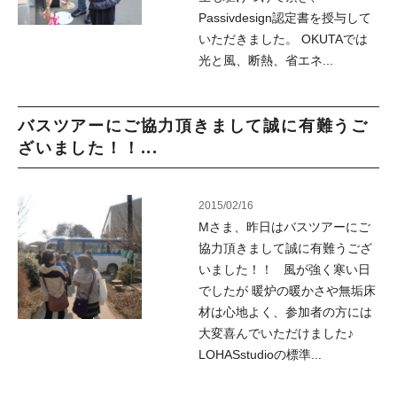
Passivdesign認定書を授与して
いただきました。 OKUTAでは
光と風、断熱、省エネ...
バスツアーにご協力頂きまして誠に有難うご
ざいました！！...
2015/02/16
Mさま、昨日はバスツアーにご
協力頂きまして誠に有難うござ
いました！！ 風が強く寒い日
でしたが 暖炉の暖かさや無垢床
材は心地よく、参加者の方には
大変喜んでいただけました♪
LOHASstudioの標準...