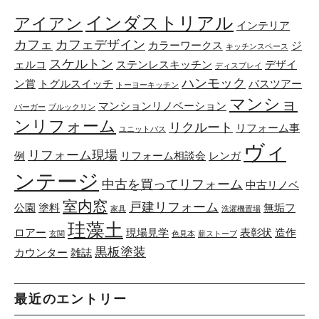
インダストリアル
アイアン
インテリア
カフェ
カフェデザイン
カラーワークス
ジ
キッチンスペース
スケルトン
ェルコ
ステンレスキッチン
デザイ
ディスプレイ
ハンモック
ン賞
トグルスイッチ
バスツアー
トーヨーキッチン
マンショ
マンションリノベーション
バーガー
ブルックリン
ンリフォーム
リクルート
リフォーム事
ユニットバス
ヴィ
リフォーム現場
例
リフォーム相談会
レンガ
ンテージ
中古を買ってリフォーム
中古リノベ
室内窓
戸建リフォーム
公園
塗料
無垢フ
家具
洗濯機置場
珪藻土
ロアー
現場見学
表彰状
造作
玄関
色見本
薪ストーブ
黒板塗装
カウンター
雑誌
最近のエントリー