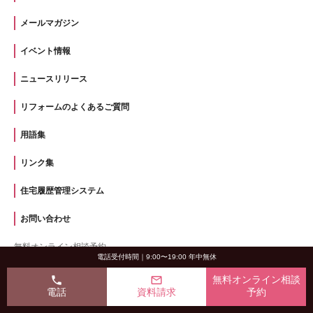
メールマガジン
イベント情報
ニュースリリース
リフォームのよくあるご質問
用語集
リンク集
住宅履歴管理システム
お問い合わせ
無料オンライン相談予約
電話受付時間｜9:00〜19:00 年中無休
イベント・セミナーの予約
phone
mail_outline
無料オンライン相談
お問い合わせ・カタログ請求
電話
資料請求
予約
サイトマップ
｜
個人情報保護方針
｜
このサイトのご利用にあたって