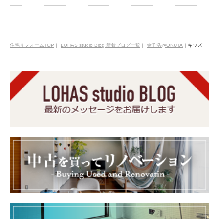
住宅リフォームTOP
｜
LOHAS studio Blog 新着ブログ一覧
｜
金子浩@OKUTA
｜
キッズ