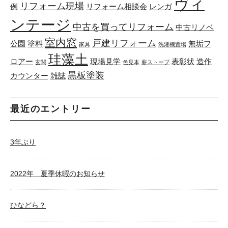
ヴィ
リフォーム現場
例
リフォーム相談会
レンガ
ンテージ
中古を買ってリフォーム
中古リノベ
室内窓
戸建リフォーム
公園
塗料
無垢フ
家具
洗濯機置場
珪藻土
ロアー
現場見学
表彰状
造作
玄関
色見本
薪ストーブ
黒板塗装
カウンター
雑誌
最近のエントリー
3年ぶり
2022年 夏季休暇のお知らせ
ひなどら？