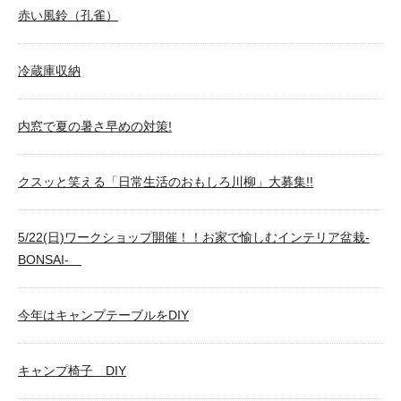
赤い風鈴（孔雀）
冷蔵庫収納
内窓で夏の暑さ早めの対策!
クスッと笑える「日常生活のおもしろ川柳」大募集!!
5/22(日)ワークショップ開催！！お家で愉しむインテリア盆栽-
BONSAI-
今年はキャンプテーブルをDIY
キャンプ椅子 DIY