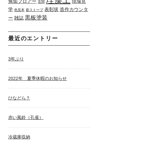
珪藻土
無垢フロアー
現場見
玄関
学
表彰状
造作カウンタ
色見本
薪ストーブ
黒板塗装
ー
雑誌
最近のエントリー
3年ぶり
2022年 夏季休暇のお知らせ
ひなどら？
赤い風鈴（孔雀）
冷蔵庫収納