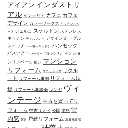
インダストリ
アイアン
アル
カフェ
カフェ
インテリア
デザイン
カラーワークス
キッチンスペ
スケルトン
ジェルコ
ステンレス
ース
キッチン
デザイン賞
トグル
ディスプレイ
ハンモック
スイッチ
トーヨーキッチン
バスツアー
マンショ
バーガー
ブルックリン
マンション
ンリノベーション
リフォーム
リクル
ユニットバス
ート
リフォーム現
リフォーム事例
ヴィ
場
リフォーム相談会
レンガ
ンテージ
中古を買ってリ
室
フォーム
中古リノベ
公園
塗料
内窓
戸建リフォーム
家具
洗濯機置場