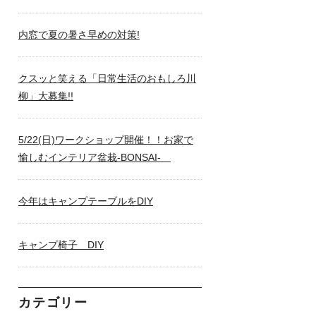
内窓で夏の暑さ早めの対策!
クスッと笑える「日常生活のおもしろ川
柳」大募集!!
5/22(日)ワークショップ開催！！お家で
愉しむインテリア盆栽-BONSAI-
今年はキャンプテーブルをDIY
キャンプ椅子 DIY
カテゴリー