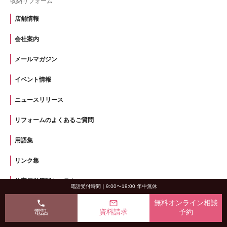
収納リフォーム
店舗情報
会社案内
メールマガジン
イベント情報
ニュースリリース
リフォームのよくあるご質問
用語集
リンク集
住宅履歴管理システム
電話受付時間｜9:00〜19:00 年中無休
お問い合わせ
phone
mail_outline
無料オンライン相談
電話
資料請求
予約
無料オンライン相談予約