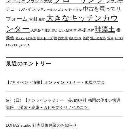
ン
フラット天板
ブランナ
パッシブ
中古を買ってリ
チュールパイン
プラレール
レゴ
レッキ-メタル
大きなキッチンカウ
フォーム
古材
和室
ンター
珪藻土
本棚
相
天井造作
建具
懐かしい
故障
本
栗材
談会
短パン
給湯機
薪ストーブ
襖
西海岸
追い炊き
雑貨
雪止め金具
電車
ﾀﾞｯﾁｳ
ｴｽﾄ
ﾐﾓｻﾞﾗｽﾃｨｯｸ
最近のエントリー
【7月イベント情報】オンラインセミナー・現場見学会
6/7（日）【オンラインセミナー｜参加無料】梅雨の住まい快適
講座 -湿気・結露・カビを防ぐリノベのコツ-
LOHAS studio 社内研修休業のお知らせ