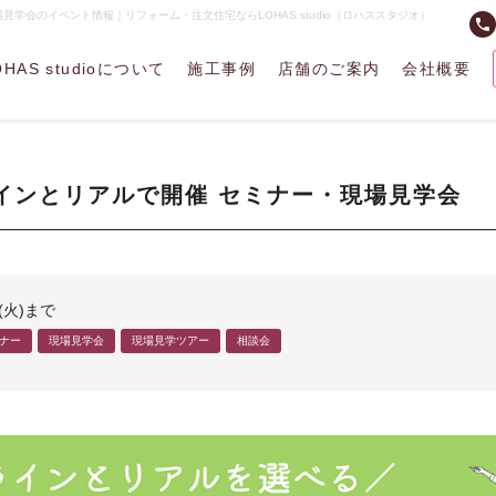
学会のイベント情報｜リフォーム・注文住宅ならLOHAS studio（ロハススタジオ）
phone
OHAS studioについて
施工事例
店舗のご案内
会社概要
インとリアルで開催 セミナー・現場見学会
日(火)まで
ナー
現場見学会
現場見学ツアー
相談会