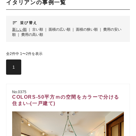
イタリアンの事例一覧
sort
並び替え
新しい順
｜
古い順
｜
面積の広い順
｜
面積の狭い順
｜
費用の安い
順
｜
費用の高い順
全2件中 1〜2件を表示
1
No.0375
COLORS-50平方ｍの空間をカラーで分ける
住まい-(一戸建て)