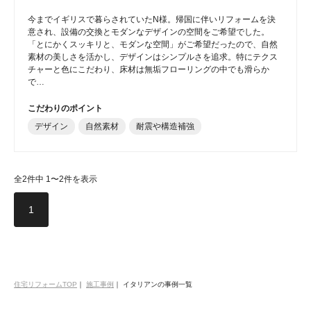
今までイギリスで暮らされていたN様。帰国に伴いリフォームを決
意され、設備の交換とモダンなデザインの空間をご希望でした。
「とにかくスッキリと、モダンな空間」がご希望だったので、自然
素材の美しさを活かし、デザインはシンプルさを追求。特にテクス
チャーと色にこだわり、床材は無垢フローリングの中でも滑らか
で…
こだわりのポイント
デザイン
自然素材
耐震や構造補強
全2件中 1〜2件を表示
1
住宅リフォームTOP
｜
施工事例
｜
イタリアンの事例一覧