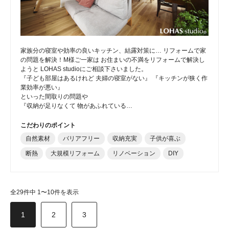
家族分の寝室や効率の良いキッチン、結露対策に… リフォームで家
の問題を解決！M様ご一家は お住まいの不満をリフォームで解決し
ようと LOHAS studioにご相談下さいました。
『子ども部屋はあるけれど 夫婦の寝室がない』 『キッチンが狭く作
業効率が悪い』
といった間取りの問題や
『収納が足りなくて 物があふれている…
こだわりのポイント
自然素材
バリアフリー
収納充実
子供が喜ぶ
断熱
大規模リフォーム
リノベーション
DIY
全29件中 1〜10件を表示
1
2
3