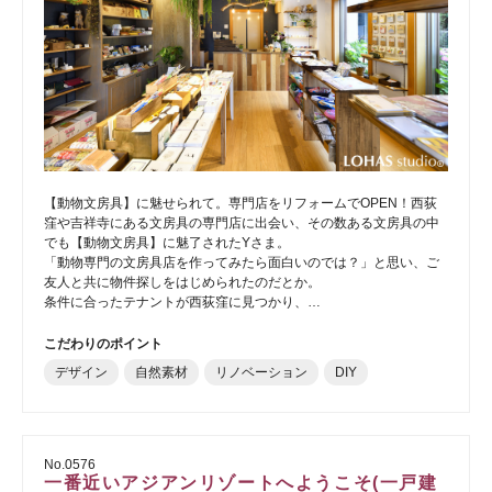
【動物文房具】に魅せられて。専門店をリフォームでOPEN！西荻
窪や吉祥寺にある文房具の専門店に出会い、その数ある文房具の中
でも【動物文房具】に魅了されたYさま。
「動物専門の文房具店を作ってみたら面白いのでは？」と思い、ご
友人と共に物件探しをはじめられたのだとか。
条件に合ったテナントが西荻窪に見つかり、…
こだわりのポイント
デザイン
自然素材
リノベーション
DIY
No.0576
一番近いアジアンリゾートへようこそ(一戸建