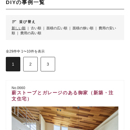
DIYの事例一覧
sort
並び替え
新しい順
｜
古い順
｜
面積の広い順
｜
面積の狭い順
｜
費用の安い
順
｜
費用の高い順
全29件中 1〜10件を表示
1
2
3
No.0660
薪ストーブとガレージのある御家（新築・注
文住宅）