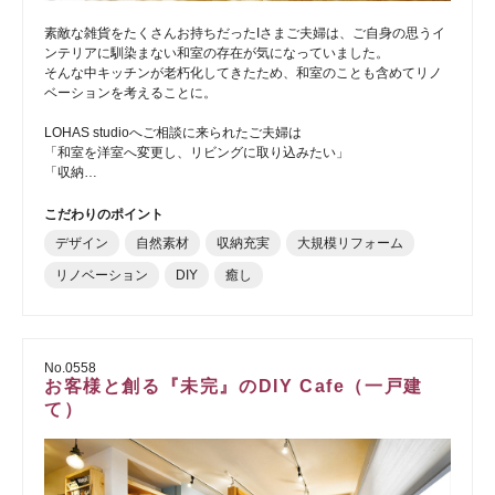
素敵な雑貨をたくさんお持ちだったIさまご夫婦は、ご自身の思うイ
ンテリアに馴染まない和室の存在が気になっていました。
そんな中キッチンが老朽化してきたため、和室のことも含めてリノ
ベーションを考えることに。
LOHAS studioへご相談に来られたご夫婦は
「和室を洋室へ変更し、リビングに取り込みたい」
「収納…
こだわりのポイント
デザイン
自然素材
収納充実
大規模リフォーム
リノベーション
DIY
癒し
No.0558
お客様と創る『未完』のDIY Cafe（一戸建
て）