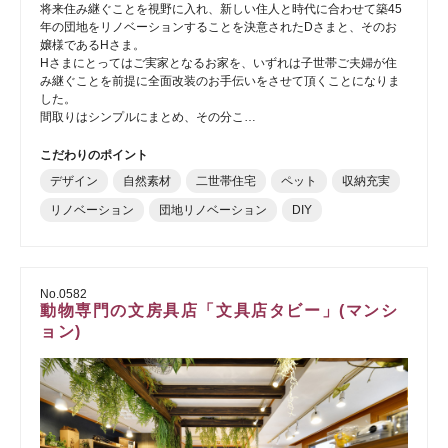
将来住み継ぐことを視野に入れ、新しい住人と時代に合わせて築45
年の団地をリノベーションすることを決意されたDさまと、そのお
嬢様であるHさま。
Hさまにとってはご実家となるお家を、いずれは子世帯ご夫婦が住
み継ぐことを前提に全面改装のお手伝いをさせて頂くことになりま
した。
間取りはシンプルにまとめ、その分こ…
こだわりのポイント
デザイン
自然素材
二世帯住宅
ペット
収納充実
リノベーション
団地リノベーション
DIY
No.0582
動物専門の文房具店「文具店タビー」(マンシ
ョン)