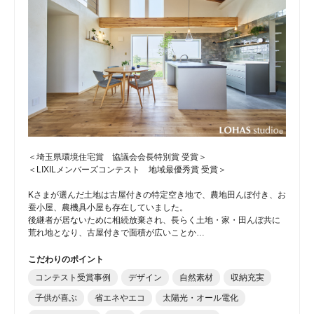
＜埼玉県環境住宅賞 協議会会長特別賞 受賞＞
＜LIXILメンバーズコンテスト 地域最優秀賞 受賞＞
Kさまが選んだ土地は古屋付きの特定空き地で、農地田んぼ付き、お
蚕小屋、農機具小屋も存在していました。
後継者が居ないために相続放棄され、長らく土地・家・田んぼ共に
荒れ地となり、古屋付きで面積が広いことか…
こだわりのポイント
コンテスト受賞事例
デザイン
自然素材
収納充実
子供が喜ぶ
省エネやエコ
太陽光・オール電化