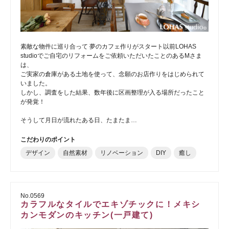
素敵な物件に巡り合って 夢のカフェ作りがスタート以前LOHAS
studioでご自宅のリフォームをご依頼いただいたことのあるMさま
は、
ご実家の倉庫がある土地を使って、念願のお店作りをはじめられて
いました。
しかし、調査をした結果、数年後に区画整理が入る場所だったこと
が発覚！
そうして月日が流れたある日、たまたま…
こだわりのポイント
デザイン
自然素材
リノベーション
DIY
癒し
No.0569
カラフルなタイルでエキゾチックに！メキシ
カンモダンのキッチン(一戸建て)