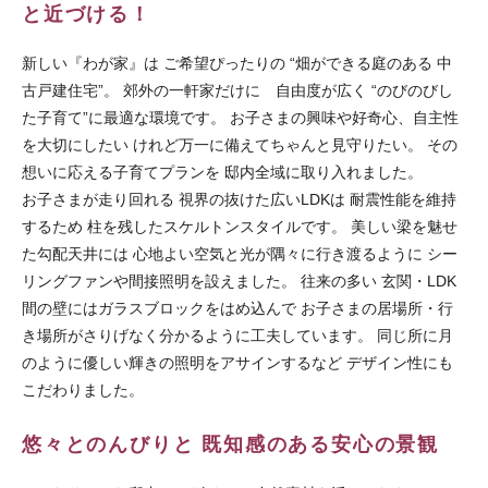
と近づける！
新しい『わが家』は ご希望ぴったりの “畑ができる庭のある 中
古戸建住宅”。 郊外の一軒家だけに 自由度が広く “のびのびし
た子育て”に最適な環境です。 お子さまの興味や好奇心、自主性
を大切にしたい けれど万一に備えてちゃんと見守りたい。 その
想いに応える子育てプランを 邸内全域に取り入れました。
お子さまが走り回れる 視界の抜けた広いLDKは 耐震性能を維持
するため 柱を残したスケルトンスタイルです。 美しい梁を魅せ
た勾配天井には 心地よい空気と光が隅々に行き渡るように シー
リングファンや間接照明を設えました。 往来の多い 玄関・LDK
間の壁にはガラスブロックをはめ込んで お子さまの居場所・行
き場所がさりげなく分かるように工夫しています。 同じ所に月
のように優しい輝きの照明をアサインするなど デザイン性にも
こだわりました。
悠々とのんびりと 既知感のある安心の景観