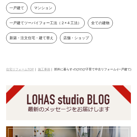
一戸建て
マンション
一戸建てツーバイフォー工法（２×４工法）
全ての建物
新築・注文住宅・建て替え
店舗・ショップ
住宅リフォームTOP
｜
施工事例
｜
郊外に暮らす-のびのび子育て中古リフォーム-(一戸建て)