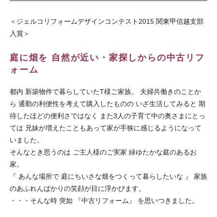
＜ジェルコリフォームデザインコンテスト2015 関東甲信越支部
入賞＞
庭に畑を 自然が近い・家探しからの中古リフ
ォーム
都内 新築物件で暮らしていたT様ご家族。 夫婦共働きのことか
ら 通勤の利便性を考えて購入したものの いざ生活してみると 期
待したほどの便利さではなく また3人の子育て中の奥さまにとっ
ては 兄妹が増えたこともあって家が手狭に感じるようになって
いました。
そんなとき思うのは ご主人様のご実家 緑ゆたかな庭のあるお
家。
『 あんな場所で 庭にちいさな畑をつくって暮らしたいな 』 家族
のあふれんばかりの笑顔が目に浮かびます。
・・・そんな時 突如 『中古リフォーム』 を思いつきました。