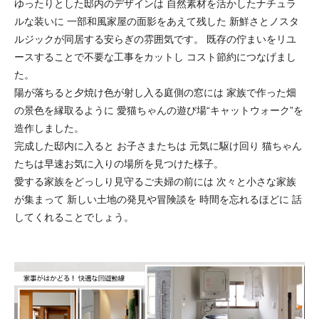
ゆったりとした邸内のデザインは 自然素材を活かしたナチュラ
ルな装いに 一部和風家屋の面影をあえて残した 新鮮さとノスタ
ルジックが同居する安らぎの雰囲気です。 既存の佇まいをリユ
ースすることで不要な工事をカットし コスト節約につなげまし
た。
陽が落ちると夕焼け色が射し入る庭側の窓には 家族で作った畑
の景色を縁取るように 愛猫ちゃんの遊び場“キャットウォーク”を
造作しました。
完成した邸内に入ると お子さまたちは 元気に駆け回り 猫ちゃん
たちは早速お気に入りの場所を見つけた様子。
愛する家族をどっしり見守るご夫婦の前には 次々と小さな家族
が集まって 新しい土地の発見や冒険談を 時間を忘れるほどに 話
してくれることでしょう。