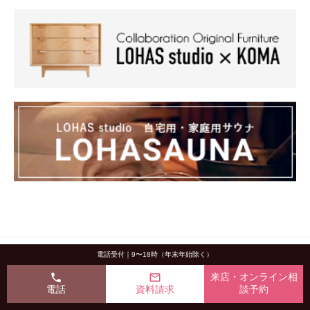
電話受付｜9〜18時（年末年始除く）
phone
mail_outline
来店・オンライン相
電話
資料請求
談予約