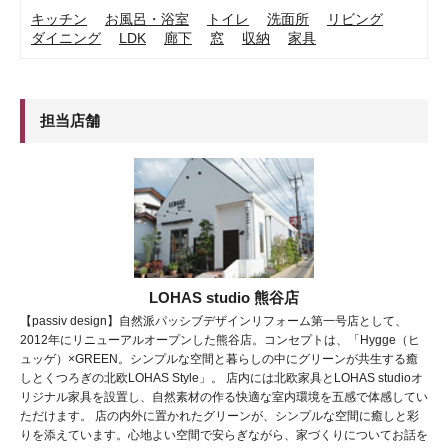
キッチン
お風呂・浴室
トイレ
洗面所
リビング
ダイニング
LDK
廊下
窓
収納
家具
担当店舗
LOHAS studio 熊谷店
【passiv design】自然派パッシブデザインリフォーム第一号店として、
2012年にリニューアルオープンした熊谷店。コンセプトは、「Hygge（ヒ
ュッゲ）×GREEN。シンプルな空間と暮らしの中にグリーンが共生する癒
しとくつろぎの北欧LOHAS Style」。 店内には北欧家具とLOHAS studioオ
リジナル家具を設置し、自然素材の作る快適な室内環境を五感で体感してい
ただけます。 店の内外に置かれたグリーンが、シンプルな空間に癒しと彩
りを添えています。心地よい空間で安らぎながら、家づくりについてお話を