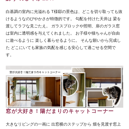
白基調の室内に光溢れる T様邸の景色は、どこを切り取っても抜
けるようなのびやかさが特徴的です。 勾配を付けた天井は 梁を
渡してラフな見ごたえ。 ガラスブロックや照明、扉のガラス窓
は室内に透明感を与えてくれました。 お子様や猫ちゃんが自由
に遊べるように 楽しく暮らせるように。 そんな願いから完成し
た どこにいても家族の気配を感じる安心して過ごせる空間で
す。
窓が大好き！陽だまりのキャットコーナー
大きなリビングの一画に 出窓横のステップから 畑を見渡す窓上