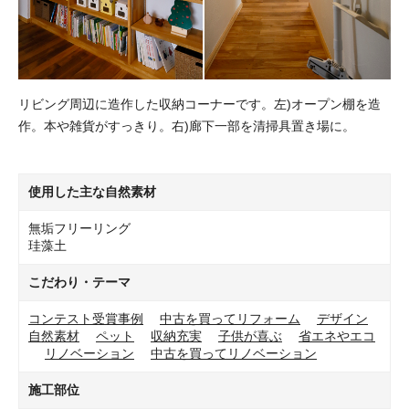
リビング周辺に造作した収納コーナーです。左)オープン棚を造
作。本や雑貨がすっきり。右)廊下一部を清掃具置き場に。
使用した主な自然素材
無垢フリーリング
珪藻土
こだわり・テーマ
コンテスト受賞事例
中古を買ってリフォーム
デザイン
自然素材
ペット
収納充実
子供が喜ぶ
省エネやエコ
リノベーション
中古を買ってリノベーション
施工部位