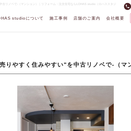
を中古リノベで-（マンション）｜リフォーム・注文住宅ならLOHAS studio（ロハススタジ
phone
OHAS studioについて
施工事例
店舗のご案内
会社概要
"売りやすく住みやすい"を中古リノベで-（マ