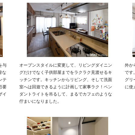
を与
オープンスタイルに変更して、リビングダイニン
外か
骨な
グだけでなく子供部屋までをラクラク見渡せるキ
です
ンテ
ッチンです。キッチンからリビング、そして洗面
グリ
必要
室へは回遊できるように計画して家事ラク！ペン
に使
ザイ
ダントライトを吊るして、まるでカフェのような
。
佇まいになりました。