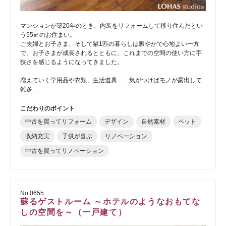
マンションが築20年のとき、内装をリフォームして移り住んだとい
う55㎡のお住まい。
ご夫婦とお子さま、そして猫1匹の暮らしは賑やかで心地よい一方
で、お子さまが成長されるとともに、これまでの空間の使い方に手
狭さを感じるようになってきました。
増えていく学用品や衣類、生活道具……気がつけばモノが露出して
雑多…
こだわりのポイント
中古を買ってリフォーム
デザイン
自然素材
ペット
収納充実
子供が喜ぶ
リノベーション
中古を買ってリノベーション
No.0655
蘇るゲストルーム ～ホテルのようなおもてな
しの空間を～（一戸建て）