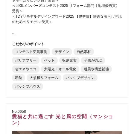
トホームリビング賞」受賞＞
＜LIXILメンバーズコンテスト2025 リフォーム部門【地域優秀賞】
受賞＞
＜TDYリモデルデザインアワード2025 【優秀賞】快適な暮らし実現
のためのリモデル 受賞＞
…
こだわりのポイント
コンテスト受賞事例
デザイン
自然素材
バリアフリー
ペット
収納充実
子供が喜ぶ
省エネやエコ
太陽光・オール電化
耐震や構造補強
断熱
大規模リフォーム
パッシブデザイン
パッシブハウス
No.0658
愛猫と共に過ごす 光と風の空間（マンショ
ン）