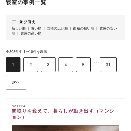
寝室の事例一覧
sort
並び替え
新しい順
｜
古い順
｜
面積の広い順
｜
面積の狭い順
｜
費用の安い
順
｜
費用の高い順
全303件中 1〜10件を表示
･･･
1
2
3
4
5
31
次へ
No.0664
間取りを変えて、暮らしが動き出す（マンシ
ョン）