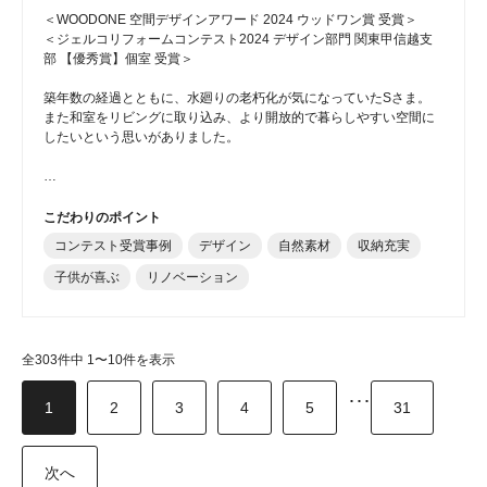
＜WOODONE 空間デザインアワード 2024 ウッドワン賞 受賞＞
＜ジェルコリフォームコンテスト2024 デザイン部門 関東甲信越支
部 【優秀賞】個室 受賞＞
築年数の経過とともに、水廻りの老朽化が気になっていたSさま。
また和室をリビングに取り込み、より開放的で暮らしやすい空間に
したいという思いがありました。
…
こだわりのポイント
コンテスト受賞事例
デザイン
自然素材
収納充実
子供が喜ぶ
リノベーション
全303件中 1〜10件を表示
･･･
1
2
3
4
5
31
次へ