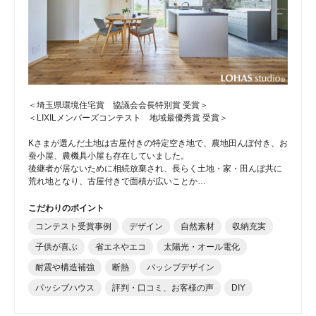
＜埼玉県環境住宅賞 協議会会長特別賞 受賞＞
＜LIXILメンバーズコンテスト 地域最優秀賞 受賞＞
Kさまが選んだ土地は古屋付きの特定空き地で、農地田んぼ付き、お
蚕小屋、農機具小屋も存在していました。
後継者が居ないために相続放棄され、長らく土地・家・田んぼ共に
荒れ地となり、古屋付きで面積が広いことか…
こだわりのポイント
コンテスト受賞事例
デザイン
自然素材
収納充実
子供が喜ぶ
省エネやエコ
太陽光・オール電化
耐震や構造補強
断熱
パッシブデザイン
パッシブハウス
評判・口コミ、お客様の声
DIY