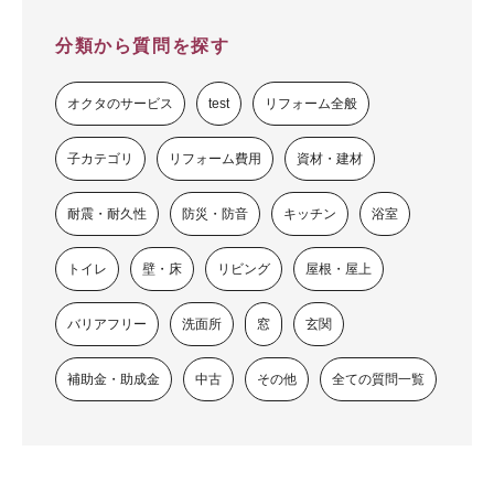
分類から質問を探す
オクタのサービス
test
リフォーム全般
子カテゴリ
リフォーム費用
資材・建材
耐震・耐久性
防災・防音
キッチン
浴室
トイレ
壁・床
リビング
屋根・屋上
バリアフリー
洗面所
窓
玄関
補助金・助成金
中古
その他
全ての質問一覧