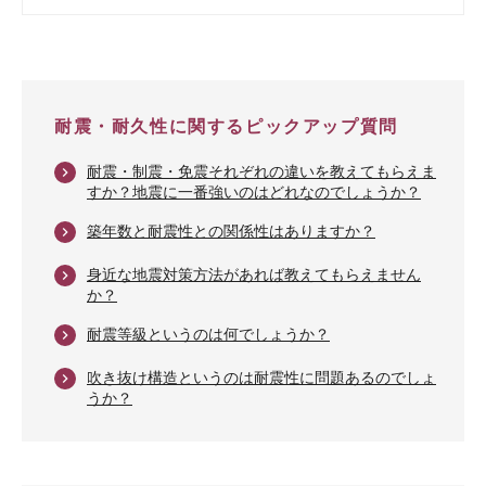
耐震・耐久性に関するピックアップ質問
耐震・制震・免震それぞれの違いを教えてもらえま
keyboard_arrow_right
すか？地震に一番強いのはどれなのでしょうか？
築年数と耐震性との関係性はありますか？
keyboard_arrow_right
身近な地震対策方法があれば教えてもらえません
keyboard_arrow_right
か？
耐震等級というのは何でしょうか？
keyboard_arrow_right
吹き抜け構造というのは耐震性に問題あるのでしょ
keyboard_arrow_right
うか？