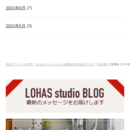
2021年6月
(7)
2021年5月
(3)
住宅リフォームTOP
｜
水まわりショールーム調布PARCO店のブログ
｜
未分類
｜
11月セミナー