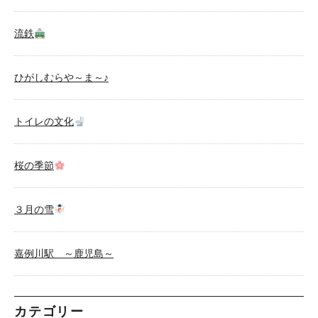
流鉄
ひがしむらや～ま～♪
トイレの文化
桜の季節
３月の雪
嘉例川駅 ～鹿児島～
カテゴリー