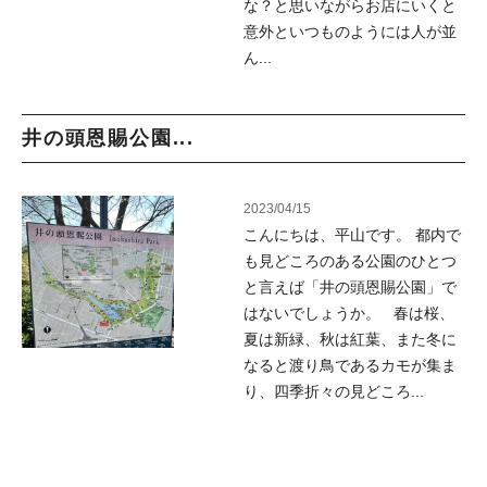
な？と思いながらお店にいくと
意外といつものようには人が並
ん...
井の頭恩賜公園...
2023/04/15
こんにちは、平山です。 都内で
も見どころのある公園のひとつ
と言えば「井の頭恩賜公園」で
はないでしょうか。 春は桜、
夏は新緑、秋は紅葉、また冬に
なると渡り鳥であるカモが集ま
り、四季折々の見どころ...