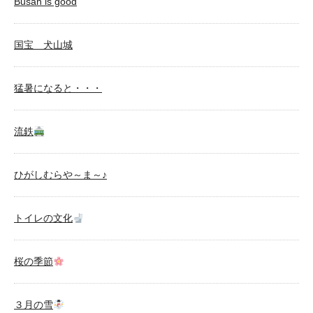
Busan is good
国宝 犬山城
猛暑になると・・・
流鉄
ひがしむらや～ま～♪
トイレの文化
桜の季節
３月の雪