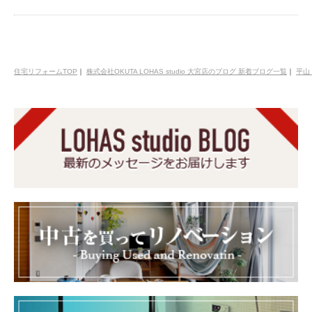
住宅リフォームTOP
｜
株式会社OKUTA LOHAS studio 大宮店のブログ 新着ブログ一覧
｜
平山